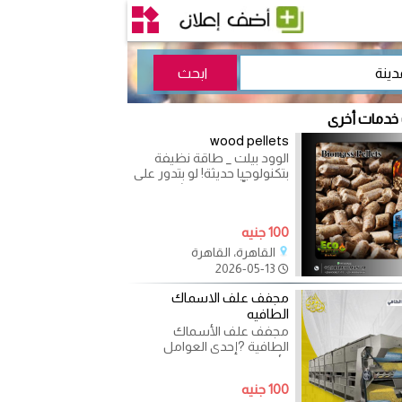
 خدمات أخرى
wood pellets
الوود بيلت _ طاقة نظيفة
بتكنولوجيا حديثة! لو بتدور على
وقود يوفّرلك قوة تشغيل
عالية من غير تكلفة
100 جنيه
القاهرة، القاهرة
2026-05-13
مجفف علف الاسماك
الطافيه
مجفف علف الأسماك
الطافية ?إحدى العوامل
الأساسية فى خط إنتاج العلف
السمك الطافى ✅يعمل على
100 جنيه
تجفيف