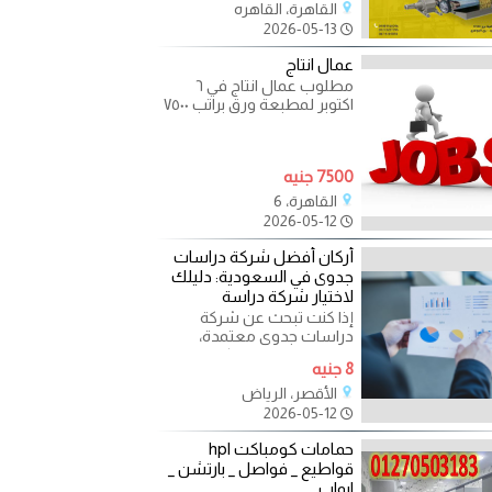
القاهرة، القاهره
2026-05-13
عمال انتاج
مطلوب عمال انتاج في ٦
اكتوبر لمطبعة ورق براتب ٧٥٠٠
عدد ساعات العمل ٨ ساعات
السن من ١٨ الي ٤٥
7500 جنيه
القاهرة، 6
2026-05-12
أركان أفضل شركة دراسات
جدوى في السعودية: دليلك
لاختيار شركة دراسة
إذا كنت تبحث عن شركة
دراسات جدوى معتمدة،
قادرة على تحويل فكرتك إلى
8 جنيه
مشروع قابل للنمو، ومقبول
لدى
الأقصر، الرياض
2026-05-12
حمامات كومباكت hpl
قواطيع _ فواصل _ بارتشن _
ابواب