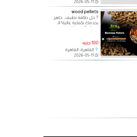
2026-05-11
wood pellets
? حل طاقة نظيف… جاهز
يخدمك بكفاءة عالية! الـ
Wood Pellets بقى اختيار
أساسي لكل مصنع ومشروع
بيدوّر على
100 جنيه
القاهرة، القاهرة
2026-05-11