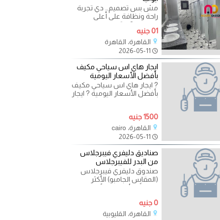
مش بس تصميم… دي تجربة
راحة ونظافة على أعلى
مستوى ? قسّمنا المساحة
01 جنيه
باحتراف، واستخدمنا خامات
قوية
القاهرة، القاهرة
2026-05-11
ايجار هاي اس سياحي مكيف
بأفضل الأسعار اليومية
? ايجار هاي اس سياحي مكيف
بأفضل الأسعار اليومية ? ايجار
سيارات تويوتا هاي اس
السياحي المكيف بأعلى
1500 جنيه
القاهرة، cairo
2026-05-11
صناديق دليفري فيبرجلاس
من البدر للفيبرجلاس
صندوق دليفري فيبرجلاس
(المقاس الجامبو) الأكثر
اتساعاً والأقوى تحملاً، مصمم
خصيصاً للمطاعم التي
0 جنيه
القاهرة، القليوبية