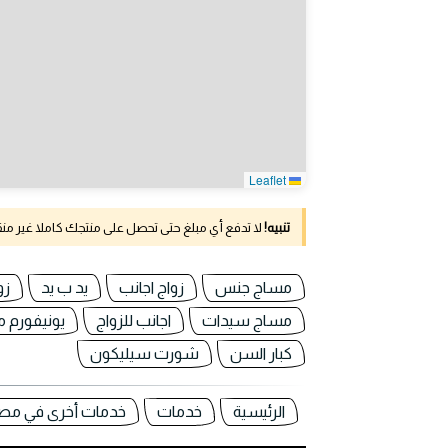
Leaflet
تنبيه!
لا تدفع أي مبلغ حتى تحصل على منتجك كاملا غير م
مساج جنس
زواج اجانب
يد ب يد
زو
مساج سيدات
اجانب للزواج
يونيفورم 
كبار السن
شورت سيليكون
الرئيسية
خدمات
خدمات أخرى في مص