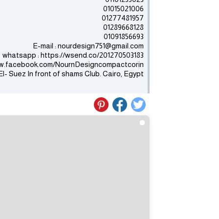
01015021006
01277481957
01289668128
01091856693
E-mail : nourdesign751@gmail.com
whatsapp : https://wsend.co/201270503183
ww.facebook.com/NournDesigncompactcorin
l- Suez In front of shams Club. Cairo, Egypt