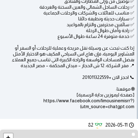
✅ توصيل من وإلى المطارات والفنادق
✅ رحلات الساحل الشمالي والعين السخنة والغردقة
✅ مناسب للعائلات والشركات والرحلات الجماعية
✅ سيارات حديثة ونظيفة دائمًا
✅ سائقين محترفين والتزام بالمواعيد
✅ راحة وأمان طوال الرحلة
✅ خدمة متوفرة 24 ساعة طوال الأسبوع
إذا كنت تبحث عن وسيلة نقل مريحة وعملية للرحلات أو السفر أو
المشاوير اليومية، فإن هاي اس السياحي المكيف هو الاختيار الأمثل
بفضل المساحات الواسعة والراحة الكبيرة التي تناسب جميع العملاء.
📍 مقر الشركة: 12 ش الحجاز – ميدان المحكمة – مصر الجديدة
📞 احجز الان +201011322559
🌐 موقعنا:
[صفحة ليموزين بداية الرسمية]
(https://www.facebook.com/limousinemisrr?
utm_source=chatgpt.com)
82
2026-05-11
+