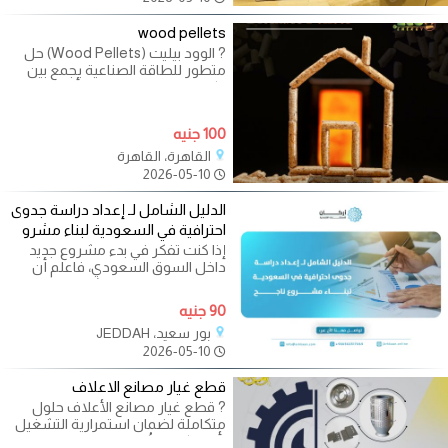
wood pellets
? الوود بيليت (Wood Pellets) حل
متطور للطاقة الصناعية يجمع بين
الكفاءة والتوفير يعد من أفضل
البدائل
100 جنيه
القاهرة، القاهرة
2026-05-10
الدليل الشامل لـ إعداد دراسة جدوى
احترافية في السعودية لبناء مشرو
إذا كنت تفكر في بدء مشروع جديد
داخل السوق السعودي، فاعلم أن
الفرق الحقيقي بين مشروع ناجح
ومشروع
90 جنيه
بور سعيد، JEDDAH
2026-05-10
قطع غيار مصانع الاعلاف
? قطع غيار مصانع الأعلاف حلول
متكاملة لضمان استمرارية التشغيل
بأعلى كفاءة تُعد قطع الغيار من