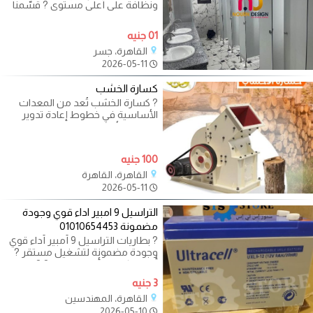
ونظافة على أعلى مستوى ? قسّمنا
المساحة باحتراف، واستخدمنا خامات
قوية
01 جنيه
القاهرة، جسر
2026-05-11
كسارة الخشب
? كسارة الخشب تُعد من المعدات
الأساسية في خطوط إعادة تدوير
وتصنيع الأخشاب، حيث تساهم في
تحويل
100 جنيه
القاهرة، القاهرة
2026-05-11
التراسيل 9 امبير اداء قوي وجودة
مضمونة 01010654453
? بطاريات التراسيل 9 أمبير أداء قوي
وجودة مضمونة لتشغيل مستقر ?
أفضل كفاءة بأفضل سعر ? ?
للتواصل:
3 جنيه
القاهرة، المهندسين
2026-05-10