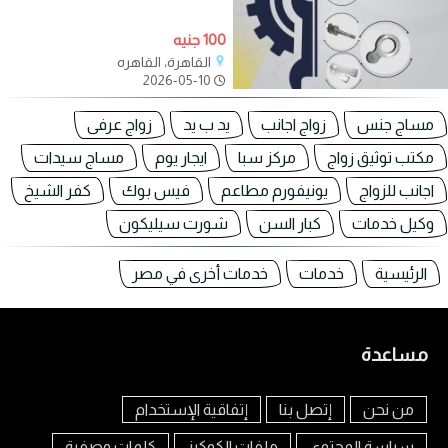
100 جنيه
القاهرة، القاهره
2026-05-10
مساج جنس
زواج اجانب
يد ب يد
زواج عرفى
مكتب توثيق زواج
مركز سبا
ايجار يوم
مساج سيدات
اجانب للزواج
يونيفورم مطاعم
فيس بوك
كفر الشيخ
وكيل خدمات
كبار السن
شورت سيليكون
الرئيسية
خدمات
خدمات أخرى في مصر
مساعدة
من نحن
إتصل بنا
إتفاقية الإستخدام
سياسة المحتوى
ملفات الكوكيز
كلمات وصفية