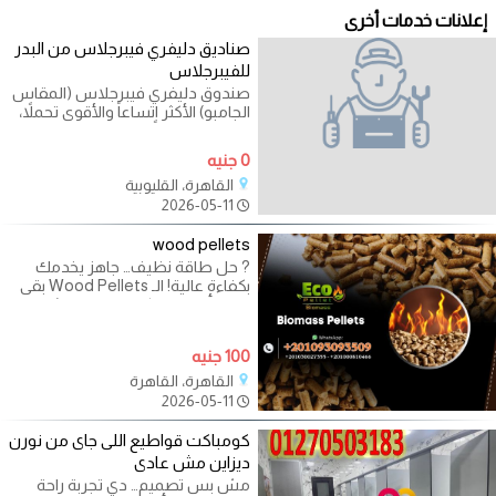
إعلانات خدمات أخرى
صناديق دليفري فيبرجلاس من البدر
للفيبرجلاس
صندوق دليفري فيبرجلاس (المقاس
الجامبو) الأكثر اتساعاً والأقوى تحملاً،
مصمم خصيصاً للمطاعم التي
0 جنيه
القاهرة، القليوبية
2026-05-11
wood pellets
? حل طاقة نظيف… جاهز يخدمك
بكفاءة عالية! الـ Wood Pellets بقى
اختيار أساسي لكل مصنع ومشروع
بيدوّر على
100 جنيه
القاهرة، القاهرة
2026-05-11
كومباكت قواطيع اللى جاى من نورن
ديزاين مش عادى
مش بس تصميم… دي تجربة راحة