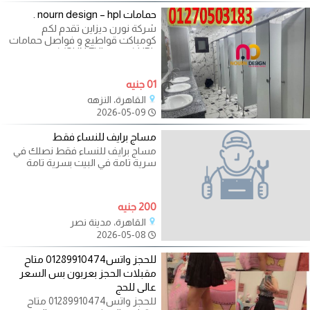
حمامات nourn design – hpl .
شركة نورن ديزاين تقدم لكم
كومباكت قواطيع و فواصل حمامات
HPL (صينى SUN FUL) (هندى
GREEN LAAM) ( فرنسى POLY
ROY)
01 جنيه
القاهرة، النزهه
2026-05-09
مساج برايف للنساء فقط
مساج برايف للنساء فقط نصلك في
سرية تامة في البيت بسرية تامة
واسعار
200 جنيه
القاهرة، مدينة نصر
2026-05-08
للحجز واتس01289910474 متاح
مقبلات الحجز بعربون بس السعر
عالى للحج
للحجز واتس01289910474 متاح