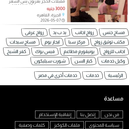
مقبلات الحجز بعربون بس السعر
عالى للحجز واتس01289910474 متاح
3000 جنيه
مقبلات الحجز بعربون
الجيزة، القاهره
2026-05-07
مساج جنس
زواج اجانب
يد ب يد
زواج عرفى
مكتب توثيق زواج
مركز سبا
ايجار يوم
مساج سيدات
اجانب للزواج
يونيفورم مطاعم
فيس بوك
كفر الشيخ
وكيل خدمات
كبار السن
شورت سيليكون
الرئيسية
خدمات
خدمات أخرى في مصر
مساعدة
من نحن
إتصل بنا
إتفاقية الإستخدام
سياسة المحتوى
ملفات الكوكيز
كلمات وصفية