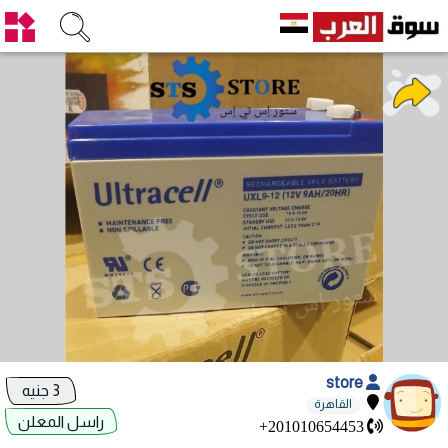
store
3 جنيه
القاهرة
راسل المعلن
+201010654453