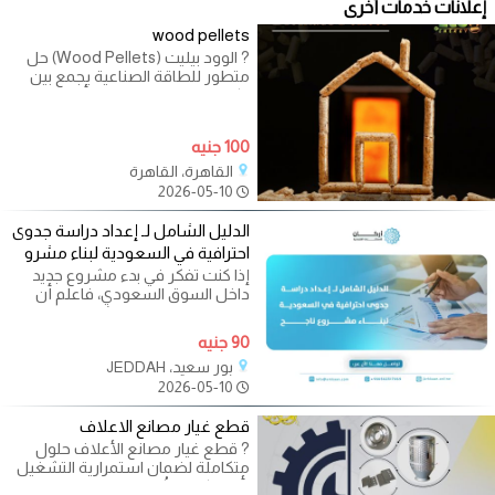
إعلانات خدمات أخرى
wood pellets
? الوود بيليت (Wood Pellets) حل
متطور للطاقة الصناعية يجمع بين
الكفاءة والتوفير يعد من أفضل
البدائل
100 جنيه
القاهرة، القاهرة
2026-05-10
الدليل الشامل لـ إعداد دراسة جدوى
احترافية في السعودية لبناء مشرو
إذا كنت تفكر في بدء مشروع جديد
داخل السوق السعودي، فاعلم أن
الفرق الحقيقي بين مشروع ناجح
ومشروع
90 جنيه
بور سعيد، JEDDAH
2026-05-10
قطع غيار مصانع الاعلاف
? قطع غيار مصانع الأعلاف حلول
متكاملة لضمان استمرارية التشغيل
بأعلى كفاءة تُعد قطع الغيار من