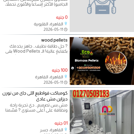
الجامبو) الأكثر اتساعاً والأقوى تحملاً،
مصمم خصيصاً للمطاعم التي
0 جنيه
القاهرة، القليوبية
2026-05-11
wood pellets
? حل طاقة نظيف… جاهز يخدمك
بكفاءة عالية! الـ Wood Pellets بقى
اختيار أساسي لكل مصنع ومشروع
بيدوّر على
100 جنيه
القاهرة، القاهرة
2026-05-11
كومباكت قواطيع اللى جاى من نورن
ديزاين مش عادى
مش بس تصميم… دي تجربة راحة
ونظافة على أعلى مستوى ? قسّمنا
المساحة باحتراف، واستخدمنا خامات
قوية
01 جنيه
القاهرة، جسر