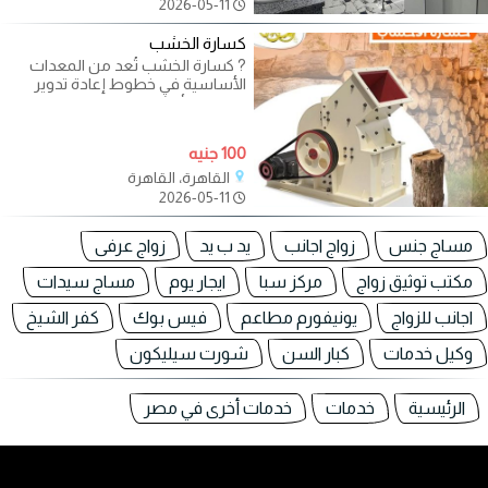
2026-05-11
كسارة الخشب
? كسارة الخشب تُعد من المعدات
الأساسية في خطوط إعادة تدوير
وتصنيع الأخشاب، حيث تساهم في
تحويل
100 جنيه
القاهرة، القاهرة
2026-05-11
مساج جنس
زواج اجانب
يد ب يد
زواج عرفى
مكتب توثيق زواج
مركز سبا
ايجار يوم
مساج سيدات
اجانب للزواج
يونيفورم مطاعم
فيس بوك
كفر الشيخ
وكيل خدمات
كبار السن
شورت سيليكون
الرئيسية
خدمات
خدمات أخرى في مصر