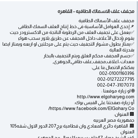
مجفف علف الاسماك الطافيه - القاهره
مجفف علف الأسماك الطافية
📌إحدى العوامل الأساسية فى خط إنتاج العلف السمك الطافى
✅يعمل على تجفيف العلف من الرطوبة الناتجة من الاكسترودر حيث
يقوم بإدخال الأعلاف داخل المجفف عن طريق بلاور سحب هواء
✅يمتاز بطول مشوار التجفيف حيث يتم على مرحلتين او اربعه ويمتاز ايضا
بقدرتة العالية
✅جسم المجفف محكم الغلق ويتم التجفيف بالبخار
معدات ،اعلاف,مجفف,علف طافي,الجوهرى,
يمكنكم الاتصال بنا على:
002-01001160396
002-01272227795
002-047-3107078
🌐 او زيارة موقعنا :
http://www.elgoharyeg.com
أو زيارة صفحتنا علي الفيس بوك:
https://www.facebook.com/ElGohary.Co/
🏢 العنوان:
جمهورية مصر العربيه
🏢: القاهرة دائري المعادي وان قطامية برج207 الدور الاول شقه105
العنوان
كفر الشيخ دوران47خلف سيرميكا رويال برج الجوهرى