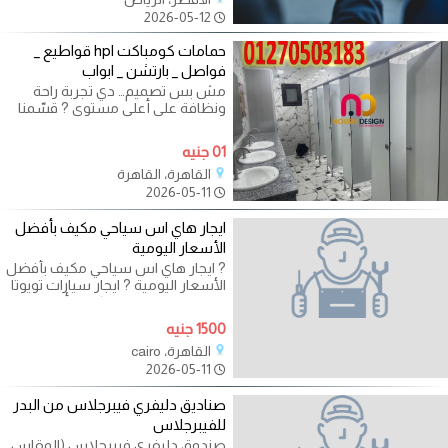
2026-05-12
حمامات كومباكت hpl قواطيع _
فواصل _ بارتشن _ ابواب
مش بس تصميم… دي تجربة راحة
ونظافة على أعلى مستوى ? قسّمنا
المساحة باحتراف، واستخدمنا خامات
قوية
01 جنيه
القاهرة، القاهرة
2026-05-11
ايجار هاي اس سياحي مكيف بأفضل
الأسعار اليومية
? ايجار هاي اس سياحي مكيف بأفضل
الأسعار اليومية ? ايجار سيارات تويوتا
هاي اس السياحي المكيف بأعلى
1500 جنيه
القاهرة، cairo
2026-05-11
صناديق دليفري فيبرجلاس من البدر
للفيبرجلاس
صندوق دليفري فيبرجلاس (المقاس