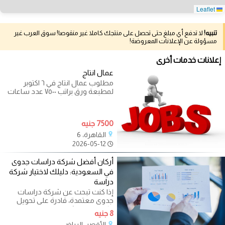
Leaflet
تنبيه!
لا تدفع أي مبلغ حتى تحصل على منتجك كاملا غير منقوصا! سوق العرب غير
مسؤولة عن الإعلانات المعروضة!
إعلانات خدمات أخرى
عمال انتاج
مطلوب عمال انتاج في ٦ اكتوبر
لمطبعة ورق براتب ٧٥٠٠ عدد ساعات
العمل ٨ ساعات السن من ١٨ الي ٤٥
7500 جنيه
القاهرة، 6
2026-05-12
أركان أفضل شركة دراسات جدوى
في السعودية: دليلك لاختيار شركة
دراسة
إذا كنت تبحث عن شركة دراسات
جدوى معتمدة، قادرة على تحويل
فكرتك إلى مشروع قابل للنمو،
8 جنيه
ومقبول لدى
الأقصر، الرياض