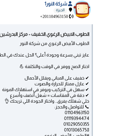
شركة النور1
الجيزة
+201104963150
الطوب الابيض الرغوي الخفيف - مركز البدرشين
الطوب الأبيض الرغوي من شركة النور
عايز تبني بسرعة وجودة أعلى؟ الحل عندك في الط
اختار الصح ووفر في الوقت والتكلفة 💪
✔ خفيف على المباني ويقلل الأحمال
✔ عازل ممتاز للحرارة والصوت
✔ سهل في التركيب ويوفر في استهلاك المونة
✔ دقة في المقاسات = شغل أنضف وأسرع
خلي شغلك يفرق… واختار الجودة اللي تريحك 👌
📞 للتواصل والحجز:
01104963150
01119394474
01029050355
01013065758
#الطوب_الأبيض_الرغوي