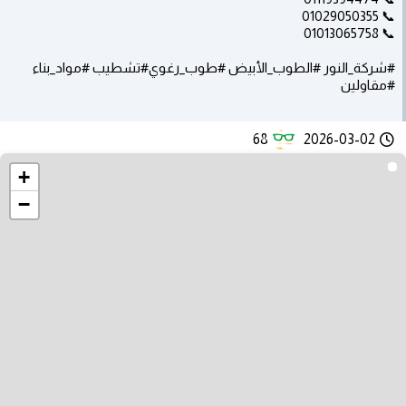
📞 01029050355
📞 01013065758
#شركة_النور #الطوب_الأبيض #طوب_رغوي#تشطيب #مواد_بناء
#مقاولين
68
2026-03-02
+
−