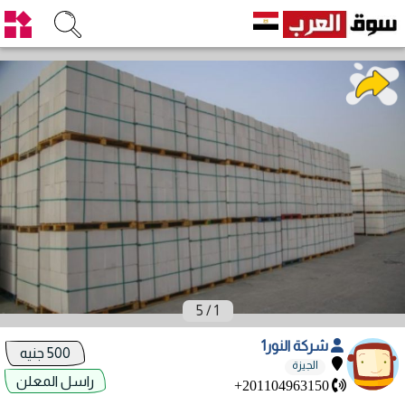
5
/
1
شركة النور1
500 جنيه
الجيزة
راسل المعلن
+201104963150