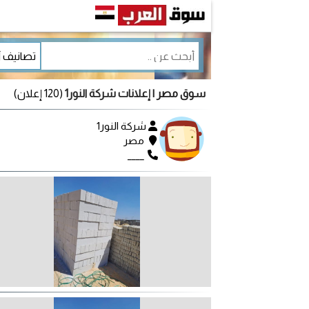
سوق مصر
| إعلانات شركة النور1
(120 إعلان)
شركة النور1
مصر
____