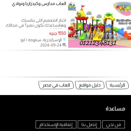
العاب مدارس وكيدزاريا ونوادي
اختار التصميم اللى يناسبك
وهانساعدك تكون نمبر1 في مجالك.
❤️???? #الالعاب_المستورده
1550 جنيه
شغلتنا????????
الإسكندرية، سموحه / ابو
2024-09-24
الرئيسية
دليل مواقع
العاب في مصر
مساعدة
من نحن
إتصل بنا
إتفاقية الإستخدام