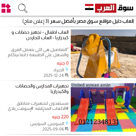
العاب دليل مواقع سوق مصر بأفضل سعر
(3 إعلان متاح)
العاب اطفال - تجهيز حضانات و
كيدزاريا - العاب للجاردن
"التفاصيل هي اللي بتعمل الفرق..
والشغل على الطبيعة دايما بيتكلم
عن نفسه! ?? شكرا لكل عملاء رويال
0 جنيه
الجيزة،
2025-12-24
تجهيزات المدارس والحضانات
والكيدزاريا
مستعدون لتجهيزات مناطق
#الالعاب المختلفه. #سوفت_بلاي
بجودة عالية #ألعاب_أطفال متنوعة
220 جنيه
وآمنة
السويس، السويس
2025-09-06