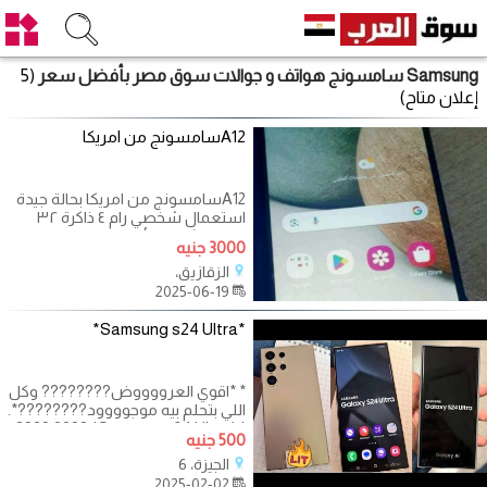
Samsung سامسونج هواتف و جوالات سوق مصر بأفضل سعر
(5
إعلان متاح)
A12سامسونج من امريكا
A12سامسونج من امريكا بحالة جيدة
استعمال شخصي رام ٤ ذاكرة ٣٢
معاة الشاحن الأصلي فقط السعر
3000 جنيه
3000الجهاز
الزقازيق،
2025-06-19
*Samsung s24 Ultra*
* *اقوي العرووووض???????? وكل
اللي بتحلم بيه موجوووود????????*.
* *Samsung s24 Ultra* ???? ????
500 جنيه
اصدار فيتنامى أعلى
الجيزة، 6
2025-02-02