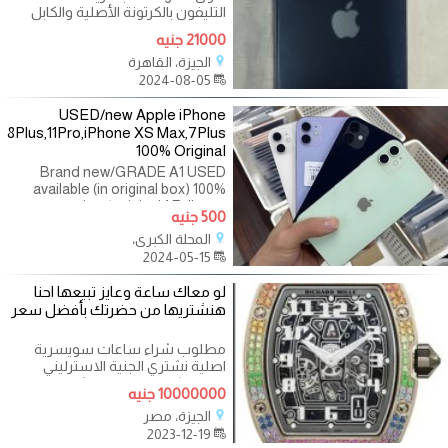
التليفون بالكرتونة الأصلية والكابل
وجرابين اسود واحمر للتواصل:
21000 جنيه
01007880431
الجيزة، القاهرة
2024-08-05
USED/new Apple iPhone
8Plus,11Pro,iPhone XS Max,7Plus
100% Original
Brand new/GRADE A1 USED
available (in original box) 100%
genuine / original 1 Full year
500 جنيه
international warranty Factory
المحلة الكبرى،
sealed Complete accessories
2024-05-15
(Original packaging box)
لو معاك ساعة وعايز تبيعها احنا
هنشتريها من حضرتك بأفضل سعر
مطلوب شراء ساعات سويسرية
اصلية نشتري الجنية الاسترليني
الملغي /اليورو الملغي نشتري المليون
10000000 جنيه
الجيزة، مصر
2023-12-19