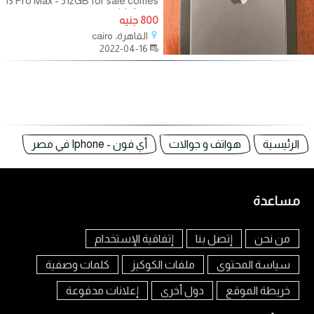
13 Pro Max - 512GB for sale comes
with 1 year
800 جنيه
القاهرة، cairo
2022-04-16
الرئيسية
هواتف و جوالات
أي فون - Iphone في مصر
مساعدة
من نحن
إتصل بنا
إتفاقية الإستخدام
سياسة المحتوى
ملفات الكوكيز
كلمات وصفية
خريطة الموقع
دول أخرى
إعلانات مدفوعة