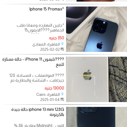
*Iphone 15 Promax
*جايين النهارده ومعانا طلب
الجماهير????الايفون15
برووووماكس ???? إلحق قبل نفاذ
350 جنيه
الكميه ♥️* *Iphone 15 Promax
القاهرة، المعادى
2025-02-02
????تليفون iPhone 11 - حالة ممتازة
للبيع
???? المواصفات: • المساحة: 128
جيجابايت. • الشاشة والبطارية تم
تغييرهم من قبل . * الجهاز في حالة
13000 جنيه
القاهرة، Cairo
2025-01-04
iphone 13 mini 128G حالة جيدة
بالكرتونة
اللون : Midnight بطارية: 86 %