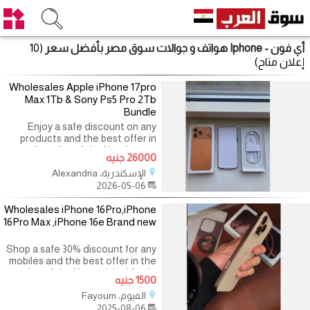
أي فون - Iphone هواتف و جوالات سوق مصر بأفضل سعر
(10
إعلان متاح)
Wholesales Apple iPhone 17pro
Max 1Tb & Sony Ps5 Pro 2Tb
Bundle
Enjoy a safe discount on any
products and the best offer in
the sales of the New Latest
26000 جنيه
Apple iPhone 15,16,17 series &
الإسكندرية، Alexandria
Sony Ps5 Pro Game Consoles are
2026-05-06
available in stock ,
Wholesales iPhone 16Pro,iPhone
16Pro Max ,iPhone 16e Brand new
Shop a safe 30% discount for any
mobiles and the best offer in the
sales of the New original Apple
1500 جنيه
iPhones 16pro,16pro max,
الفيوم، Fayoum
16e,15pro,15promax, iphone
2025-08-06
accessories & Samsung,Xiaomi