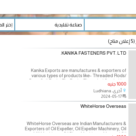
(5 إعلان متاح)
KANIKA FASTENERS PVT. LTD.
Kanika Exports are manufactures & exporters of
various types of products like- Threaded Rods/
Bars, Coil Rods/ Tie Rods , Threaded Studs, Hex
1000 جنيه
Nuts, Hex Bolts, Plain Washers,
أخرى، Ludhiana
2024-05-17
WhiteHorse Overseas
WhiteHorse Overseas are Indian Manufacturers &
Exporters of Oil Expeller, Oil Expeller Machinery, Oil
Mill Machinery, Oil Plant Machinery, Mustard Oil