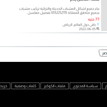
بناء جميع اشكال المشبات الحديثة والتراثية تركيب مشبات
بجميع مناطق المملكة 0552252115 تفصيل مغاسل
77 جنيه
باقي دول العالم، الرياض
2022-06-05
صر
م
سياسة المحتوى
ملفات الكوكيز
كلمات وصفية
خريط