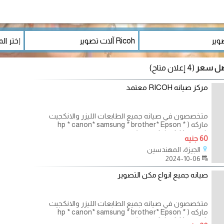
(4 إعلان متاح)
مركز صيانه RICOH معتمد
متخصصون في صيانه جميع الطابعات الليزر والانكجيت
ماركه ( hp * canon* samsung * brother* Epson *
xerox* ricoh* lexmark ) عقود
60 جنيه
الجيزة، المهندسين
2024-10-06
صيانه جميع انواع مكن التصوير
متخصصون في صيانه جميع الطابعات الليزر والانكجيت
ماركه ( hp * canon* samsung * brother* Epson *
xerox* ricoh* lexmark ) عقود