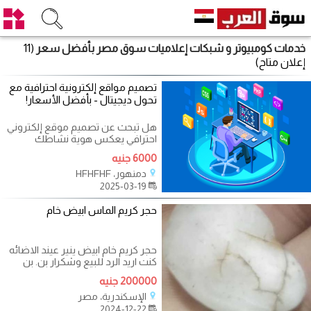
خدمات كومبيوتر و شبكات إعلاميات سوق مصر بأفضل سعر
(11
إعلان متاح)
تصميم مواقع إلكترونية احترافية مع
تحول ديجيتال - بأفضل الأسعار!
هل تبحث عن تصميم موقع إلكتروني
احترافي يعكس هوية نشاطك
التجاري؟ هل تريد زيادة مبيعاتك
6000 جنيه
وجذب
دمنهور، HFHFHF
2025-03-19
حجر كريم الماس ابيض خام
حجر كريم خام ابيض ينير عيند الاضائه
كنت اريد الرد للبيع وشكرار بن. بن
بومب موذوذم
200000 جنيه
الإسكندرية، مصر
2024-12-22