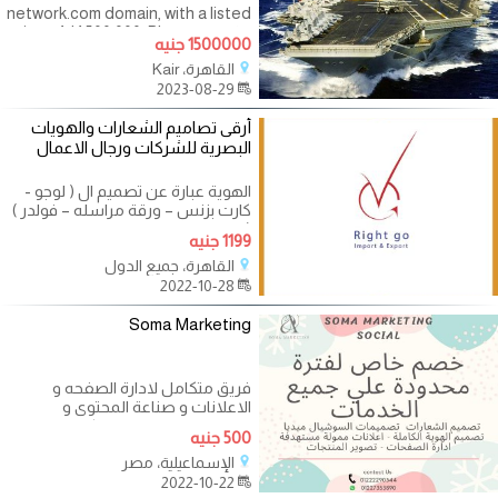
network.com domain, with a listed
price of $1,500,000. Please create
1500000 جنيه
an auction for the sale of a
القاهرة، Kair
domain (or slot). The price of the
2023-08-29
domain is
أرقى تصاميم الشعارات والهويات
البصرية للشركات ورجال الاعمال
الهوية عبارة عن تصميم ال ( لوجو -
كارت بزنس – ورقة مراسله – فولدر )
( ختم - غلاف بيدج -
1199 جنيه
القاهرة، جميع الدول
2022-10-28
Soma Marketing
فريق متكامل لادارة الصفحه و
الاعلانات و صناعة المحتوى و
التصميم و صناعة هوية كاملة
500 جنيه
لنشاطك شرفنا
الإسماعيلية، مصر
2022-10-22