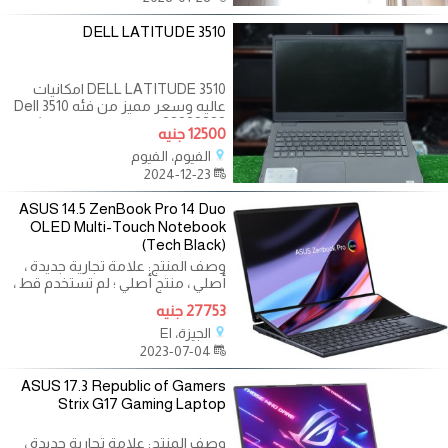
DELL LATITUDE 3510
DELL LATITUDE 3510 امكانيات
عاليه وسعر مميز من فئه Dell 3510
???????? بحالة الزيرو مافيهوش
12500 جنيه
خدش فرز اول جهاز
الفيوم، الفيوم
2024-12-23
ASUS 14.5 ZenBook Pro 14 Duo
OLED Multi-Touch Notebook
(Tech Black)
وصف المنتج: علامة تجارية جديدة ،
أصلي ، منتج أصلي ؛ لم تستخدم قط ،
لم يتم تجديدها مختومة في عبوتها
27753 جنيه
الجيزة، El
2023-07-04
ASUS 17.3 Republic of Gamers
Strix G17 Gaming Laptop
وصف المنتج: علامة تجارية جديدة ،