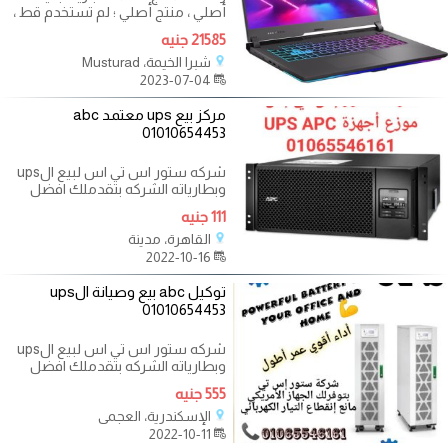
أصلي ، منتج أصلي ؛ لم تستخدم قط ،
لم يتم تجديدها مختومة في عبوتها
21585 جنيه
شبرا الخيمة، Musturad
2023-07-04
مركز بيع ups معتمد abc
01010654453
شركه ستور اس تي اس لبيع الups
وبطارياته الشركه بتقدملك افضل
منتج باقل سعر للتواصل اررضي
111 جنيه
33025287
القاهرة، مدينة
2022-10-16
توكيل abc بيع وصيانة الups
01010654453
شركه ستور اس تي اس لبيع الups
وبطارياته الشركه بتقدملك افضل
منتج باقل سعر للتواصل اررضي
555 جنيه
33025287
الإسكندرية، العجمي
2022-10-11