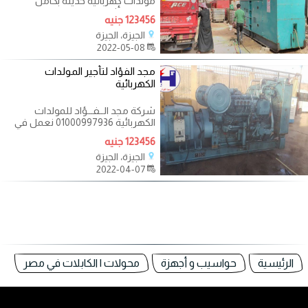
مولدات كهربائية حديثة بكامل
خدماتها أثناء فترة التعاقد ووجود
123456 جنيه
الجيزة، الجيزة
2022-05-08
مجد الفؤاد لتأجير المولدات
الكهربائية
شركة مجد الــفـــؤاد للمولدات
الكهربائية 01000997936 نعمل في
مجال إيجار وصيانة المولدات
123456 جنيه
الكهربائية
الجيزة، الجيزة
2022-04-07
الرئيسية
حواسيب و أجهزة
محولات | الكابلات في مصر