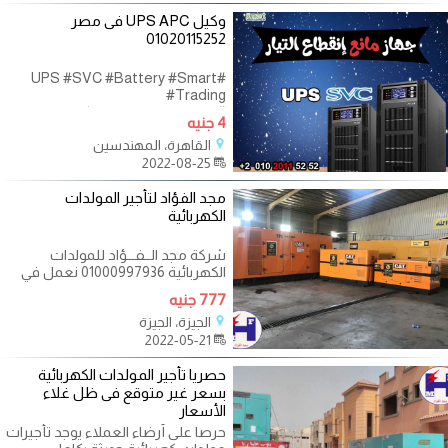
وكيل UPS APC فى مصر
01020115252
#UPS #SVC #Battery #Smart
#Trading
#سمارت_للتجارة_والتوكيلات سمارت
4 جنيه
بتقدم لعملائها جهاز مانع إنقطاع
القاهرة، المهندسين
التيار
2022-08-25
مجد الفؤاد لتأجير المولدات
الكهربائية
شركة مجد الــفـــؤاد للمولدات
الكهربائية 01000997936 نعمل في
مجال إيجار وصيانة المولدات
777 جنيه
الكهربائية
الجيزة، الجيزة
2022-05-21
حصريا تأجير المولدات الكهربائية
بسعر غير متوقع فى ظل غلاء
الأسعار
حرصا على أرضاء العملاء يوجد تأجيرات