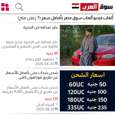
ألعاب فيديو ألعاب سوق مصر بأفضل سعر
(7 إعلان متاح)
عايز صداقه من البحيرة
عايز صداقه من البحيرة عندي شقة
فاضيه بحب السن الصغير و القصيرين
اهم حاجة الجدية
99 جنيه
دمنهور، كوم حماده
2026-04-24
شحن شدات ببجي بأفضل الأسعار
عن طريق فودافون كاش
شحن شدات ببجي بأفضل الأسعار
عن طريق ال ID بضمان 100% طريقة
الدفع فودافون كاش
235 جنيه
الجيزة، الدقي
2025-08-25