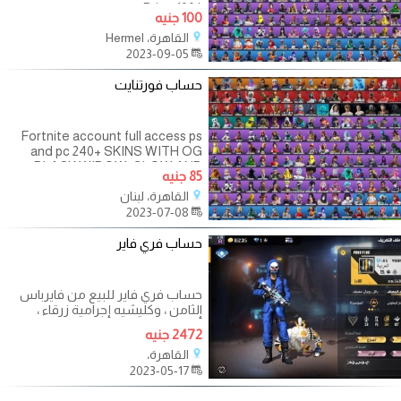
Price:100$
100 جنيه
القاهرة، Hermel
2023-09-05
حساب فورتنايت
Fortnite account full access ps
and pc 240+ SKINS WITH OG
BLACK WIDOW, GLOW AND
85 جنيه
TRAVIS SCOTT AND A LOT
القاهرة، لبنان
MORE!!240+ SKINS WITH OG
2023-07-08
BLACK WIDOW, GLOW AND
TRAVIS SCOTT AND A LOT
حساب فري فاير
حساب فري فاير للبيع من فايرباس
الثامن ، وكليشيه إجرامية زرقاء ،
أسلحة مطورة ، جلود ، مستوى
2472 جنيه
80/20000
القاهرة،
2023-05-17