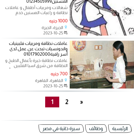
المسنين01234505999
شغالات ومربيات أطفال و عاملات
نظافة و راعيات المسنين خدم
وشغالات في مصر من مختلف
1000 جنيه
الجنسيات مصريات
الجيزة، الجيزة
2023-10-25
عاملات نظافة ومربيات فلبينيات
واندونسيات تبحث عن عمل لدى
أسر رافية01017902000
عاملات نظافة خبرة بأعمال الطبخ و
النظافة من شرق اسيا الفلبين
واندونسيات تبحث عن عمل لدى أسر
700 جنيه
راقية
القاهرة، القاهرة
2023-10-25
1
2
»
الرئيسية
وظائف
سيرة ذاتية في مصر