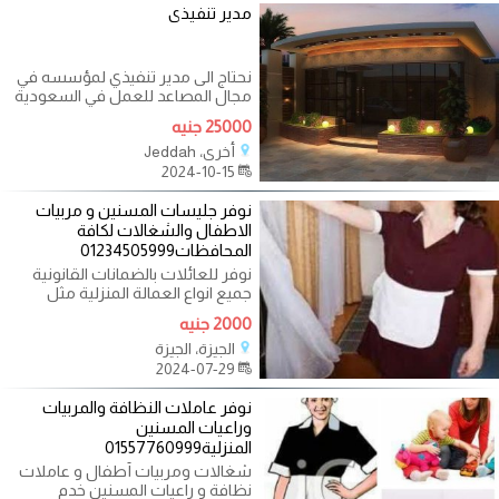
مدير تنفيذى
نحتاج الى مدير تنفيذي لمؤسسه في
مجال المصاعد للعمل في السعودية
يحمل موهل جامعي -لغة انجليزيه
25000 جنيه
أخرى، Jeddah
2024-10-15
نوفر جليسات المسنين و مربيات
الاطفال والشغالات لكافة
المحافظات01234505999
نوفر للعائلات بالضمانات القانونية
جميع انواع العمالة المنزلية مثل
المربيات والطباخات وعاملات
2000 جنيه
الجيزة، الجيزة
2024-07-29
نوفر عاملات النظافة والمربيات
وراعيات المسنين
المنزلية01557760999
شغالات ومربيات أطفال و عاملات
نظافة و راعيات المسنين خدم