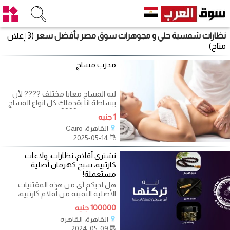
نظارات شمسية حلي و مجوهرات سوق مصر بأفضل سعر
(3 إعلان
متاح)
مدرب مساج
ليه المساج معايا مختلف ???? لأن
ببساطة انا بقدملك كل انواع المساج
الي ف خيالك ???? وانا مدرب خبره
1 جنيه
مش
القاهرة، Cairo
2025-05-14
نشترى أقلام، نظارات، ولاعات
كارتييه، سبح كهرمان أصلية
مستعملة!
هل لديكم أى من هذه المقتنيات
الأصلية الثمينه من أقلام كارتييه،
ديبو، مون بلو، نظارات كارتييه،
100000 جنيه
القاهرة، القاهره
2024-05-09