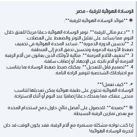
الوسادة الهوائية للرقبة - مصر
🌟 **فوائد الوسادة الهوائية للرقبة**:
1. **دعم مثالي للرقبة**: توفر الوسادة الهوائية دعمًا مريحًا للعنق خلال
النوم، مما يساعد على تقليل التوتر والضغط على العضلات.
2. **تحسين الدورة الدموية**: تساعد المخدة الهوائية في تخفيف
ضغط الأوعية الدموية وتحسين تدفق الدم إلى المنطقة.
3. **تخفيف الآلام المزمنة**: مثالية لأولئك الذين يعانون من آلام الرقبة
المزمنة أو آلام ناتجة عن الإجهاد أو إصابات سابقة.
4. **تصميم قابل للتعديل**: يمكنك ضبط ضغط الوسادة بما يتناسب
مع احتياجاتك الشخصية لتوفير الراحة التامة.
📌 **كيف تعمل؟**
الوسادة الهوائية تحتوي على طبقة هوائية يمكن تعديلها لتناسب
منحنى عنقك، مما يمنحك دعمًا إضافيًا عند النوم أو أثناء الاستراحة.
🎯 **نصيحة**: للحصول على أفضل نتائج، حاول دمج استخدام المخدة
مع بعض تمارين الرقبة البسيطة.
إذا كنت تواجه مشكلة مستمرة مع آلام الرقبة، فقد يكون الوقت قد حان
لتجربة الوسادة الهوائية!