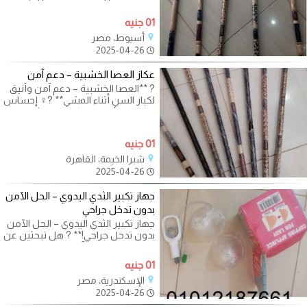
تسعى إلى **أمان واستقرار** أثناء
01 جنيه
أسيوط، مصر
2025-04-26
عكاز العصا الخشبية – دعم آمن
? **العصا الخشبية – دعم آمن وأنيق
لكبار السن أثناء المشي** ?‍♀️ إحساس
بالراحة والأمان مع كل خطوة!
01 جنيه
شبرا الخيمة، القاهرة
2025-04-26
جهاز تكبير الثدي اليدوي – الحل الآمن
بدون تدخل جراحي
جهاز تكبير الثدي اليدوي – الحل الآمن
بدون تدخل جراحي!** ? هل تبحثين عن
طريقة طبيعية وآمنة لتعزيز
01 جنيه
الإسكندرية، مصر
2025-04-26