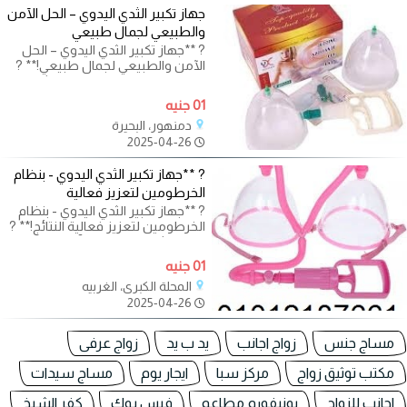
جهاز تكبير الثدي اليدوي – الحل الآمن
والطبيعي لجمال طبيعي
? **جهاز تكبير الثدي اليدوي – الحل
الآمن والطبيعي لجمال طبيعي!** ?
هل ترغبِ في تحسين مظهر ثدييك
01 جنيه
دمنهور، البحيرة
2025-04-26
? **جهاز تكبير الثدي اليدوي - بنظام
الخرطومين لتعزيز فعالية
? **جهاز تكبير الثدي اليدوي - بنظام
الخرطومين لتعزيز فعالية النتائج!** ?
هل تبحثين عن طريقة آمنة
01 جنيه
المحلة الكبرى، الغربيه
2025-04-26
مساج جنس
زواج اجانب
يد ب يد
زواج عرفى
مكتب توثيق زواج
مركز سبا
ايجار يوم
مساج سيدات
اجانب للزواج
يونيفورم مطاعم
فيس بوك
كفر الشيخ