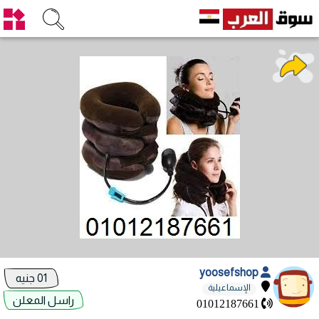
yoosefshop
01 جنيه
الإسماعيلية
راسل المعلن
01012187661