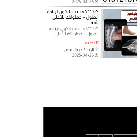
2025-04-26
?✨ **كعب سيليكون لزيادة
الطول – خطواتك للأعلى
بثقة
?✨ **كعب سيليكون لزيادة
الطول – خطواتك للأعلى
بثقة!** ✨? هل ترغب في
01 جنيه
زيادة طولك بشكل طبيعي
ودون
الإسكندرية، مصر
2025-04-26