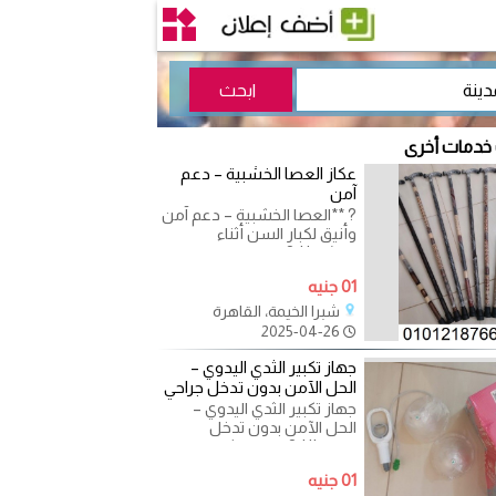
 خدمات أخرى
عكاز العصا الخشبية – دعم
آمن
? **العصا الخشبية – دعم آمن
وأنيق لكبار السن أثناء
المشي** ?‍♀️ إحساس بالراحة
والأمان مع كل خطوة!
01 جنيه
شبرا الخيمة، القاهرة
2025-04-26
جهاز تكبير الثدي اليدوي –
الحل الآمن بدون تدخل جراحي
جهاز تكبير الثدي اليدوي –
الحل الآمن بدون تدخل
جراحي!** ? هل تبحثين عن
طريقة طبيعية وآمنة لتعزيز
01 جنيه