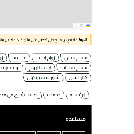
Leaflet
تنبيه!
لا تدفع أي مبلغ حتى تحصل على منتجك كاملا غير م
مساج جنس
زواج اجانب
يد ب يد
زو
مساج سيدات
اجانب للزواج
يونيفورم 
كبار السن
شورت سيليكون
الرئيسية
خدمات
خدمات أخرى في مص
مساعدة