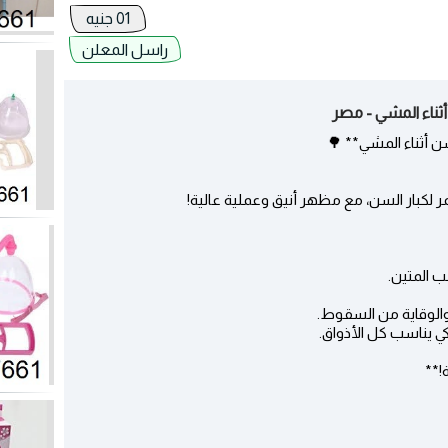
01 جنيه
راسل المعلن
ثناء المشي - مصر
سن أثناء المشي** 🌳
 لكبار السن، مع مظهر أنيق وعملية عالية!
!**