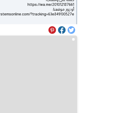
https://wa.me/201012187661
أو زور موقعنا:
firstemsonline.com/?tracking=63e849130527e