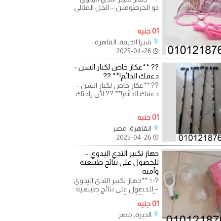
ذو الخرطومين – الحل المثالي
للحصول على مظهر ممتلئ
وطبيعي!** ? هل
01 جنيه
شبرا الخيمة، القاهرة
2025-04-26
?? **عكاز خاص لكبار السن -
دعمك الدائم!** ??
?? **عكاز خاص لكبار السن -
دعمك الدائم!** ?? لأن راحتك
وصحتك تهمنا، نقدم لك
**عكاز للشيخوخة** بتصميم
01 جنيه
القاهرة، مصر
2025-04-26
جهاز تكبير الثدي اليدوي –
للحصول على نتائج طبيعية
وآمنة
?✨ **جهاز تكبير الثدي اليدوي
– للحصول على نتائج طبيعية
وآمنة!** ✨? هل تبحثين عن
01 جنيه
طريقة طبيعية
الجيزة، مصر