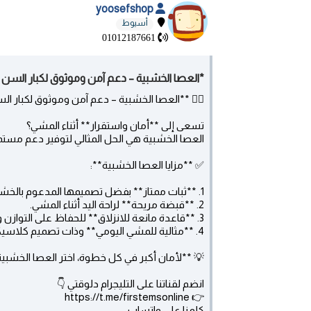
yoosefshop
أسيوط
01012187661
*العصا الخشبية – دعم آمن وموثوق لكبار السن أ
🚶‍♂️ **العصا الخشبية – دعم آمن وموثوق لكبار ال
تسعى إلى **أمان واستقرار** أثناء المشي؟
العصا الخشبية هي الحل المثالي لتوفير دعم مستمر
✅ **مزايا العصا الخشبية**:
1. **ثبات ممتاز** بفضل تصميمها المدعوم بالخشب المتين.
2. **قبضة مريحة** لراحة اليد أثناء المشي.
3. **قاعدة مانعة للانزلاق** للحفاظ على التوازن والوقاية من السقوط.
4. **مثالية للمشي اليومي** وذات تصميم كلاسيكي يناسب كل الأذواق.
💡 **لأمان أكبر في كل خطوة، اختر العصا الخشبية
انضم لقناتنا على التليجرام دلوقتي 👇
👉 https://t.me/firstemsonline
كلمنا على واتساب: