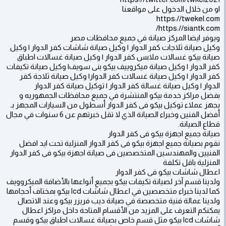
او من خلال الدخول على مواقعنا
https://twekel.com
https://siantk.com/
ويوفر ايضا المركز صيانة في جميع محافظات مصر
وكيل صيانة ثلاجات كفر الدوار | وكيل صيانة شاشات كفر الدوار | وكيل
صيانة بيكو غسالات ملابس كفر الدوار | وكيل صيانة غسالات اطباق
كفر الدوار | وكيل صيانة ميكروييف بيكو بنى سويف| وكيل صيانة تكيفات
كفر الدوار | وكيل صيانة غسالات كفر الدوار| وكيل صيانة ثلاجة كفر
الدوار | وكيل صيانة غسالة كفر الدوار | توكيل صيانة كفر الدوار
بفضل مراكز خدمة بيكو المنتشرة في جميع محافظات الجمهوريه و
يجهز عملاء توكيل بيكو فى كفر الدوار أسطول من السيارات المجهز بـ
أفضل الفنين وخبراء الصيانة الذي لا تقل خبرتهم عن 6 سنوات في مجال
قطاع الصيانة.
صيانة جميع اجهزة بيكو فى كفر الدوار
نقوم بصيانة جميع اجهزة بيكو فى كفر الدوار المنزلية تحت ايد افضل
الفنيين والمهندسين المتخصصين فى صيانة اجهزة بيكو فى كفر الدوار
المنزلية باقل تكلفة
اعطال شاشات بيكو فى كفر الدوار
ولدينا قسم آخر لصيانة تكيفات بيكو بجميع أنواعها بالأضافة الميكروويف
كما لدينا خبراء متخصصين في اعطال شاشات lcd بيكو بمختاف أحجامها
ولدينا عمالة فنية متخصصة في صيانة ديب فريزر بيكو وعند الاتصال
يمكنكم التعرف على المزيد من الأقسام المتاحة داخل مراكز اعطال
شاشات lcd بيكو مثل قسم خاص بصيانة غسالات اطباق بيكو وقسم