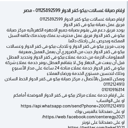
ارقام صيانة غسالات بيكو كفر الدوار 01125892599 - مصر
ارقام صيانة غسالات بيكو كفر الدوار 01125892599
فريق عمل صيانة بيكو فى كفر الدوار
يوجد فريق دعم فنى يقوم بصيانه جميع الاجهزه الكهربائيه مركز صيانة
بيكو فى كفر الدوار فريق عمل محترف يدعمك ويخدمك بكافه السبل
الممكنه ويحرص على راحتك دائما.
وديب فريزر بيكو فى كفر الدوار و ثلاجات بيكو فى كفر الدوار وغسالات
بيكو فى كفر الدوار حيث من الضروري أن يعمل العميل بمعرفة
المعلومات الازمة من خدمة عملاء بيكو فى كفر الدوار وتحديد العطل
قبل أن يبعث في الجهاز وكي لا يتفاقم العطل يوفر خدمة عملاء شركة
بيكو فى كفر الدوار خدمة عملاء متاحة 24 ساعة علي مدار الأسبوع
وذلك لتحسين مستوي الخدمة ورضاء العملاء
ويمكن للعميل بالأتصال بـ مركز صيانة بيكو فى كفر الدوار الخط الساخن
01112124913
01010916814
علي ارقام خدمة عملاء مراكز بيكو فى كفر الدوار الموضحة أمامكم
او على الواتساب
https://api.whatsapp.com/send?phone=2001112124913
او على صفحاتنا عالفيس بوك
https://web.facebook.com/centeregy2021/
او على صفحاتنا على تويتر
https://twitter.com/twkel2021