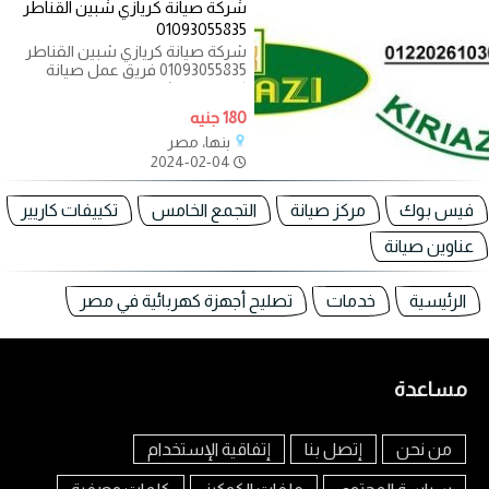
شركة صيانة كريازي شبين القناطر
01093055835
شركة صيانة كريازي شبين القناطر
01093055835 فريق عمل صيانة
كريازي فى شبين القناطر يوجد فريق
دعم فنى
180 جنيه
بنها، مصر
2024-02-04
فيس بوك
مركز صيانة
التجمع الخامس
تكييفات كاريير
عناوين صيانة
الرئيسية
خدمات
تصليح أجهزة كهربائية في مصر
مساعدة
من نحن
إتصل بنا
إتفاقية الإستخدام