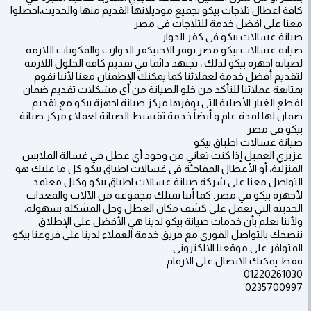
كافة اعطال ثلاجات بيكو بجميع موديلاتها القديم منها والحديث،احصلوا
معنا على افضل خدمة للثلاجات في مصر
صيانة غسالات بيكو في كفر الدوار
صيانة غسالات بيكو مصر توفر الاحتيكفر الدوارت والمكونات اللازمة
لصيانة اجهزة بيكو لذلك ، نجتهد دائما في تقديم كافة الحلول اللازمة
لتقديم أفضل خدمة لعملائنا كما يمكنك الإطمنان معنا لأننا نقوم
بمتابعة عملائنا للتأكد من خلو الصيانة من أى مشكلات تقديم ضمان
لقطع الغيار الأصلية التى يوفرها مركز صيانة اجهزة بيكو مع تقديم
ضمان لها لمدة عام و أيضاً خدمة تقسيط الصيانة لعملاء مركز صيانة
بيكو فى مصر
صيانة غسالات اطباق بيكو
عزيزي العميل إذا كنت تعاني من وجود أي عطل في غسالة الملابس
المنزلية، أو الأعطال المفاجئة في غسالات اطباق بيكو كل ما عليك هو
التواصل معنا على شركة صيانة غسالات اطباق بيكو وكيل معتمد
لأجهزة بيكو في مصر. كما أننا نمتلك مجموعة من الآلات والمعدات
الحديثة التي تعمل على كشف مكان العطل وحل المشكلة بسهولة،
ولأننا نعلم بأن خدمات صيانة بيكو لدينا هي الأفضل على الإطلاق
ننصحك بالتواصل الفوري مع فريق خدمة العملاء لدينا على فروعنا بيكو
المتوافر على موقعنا الالكتروني.
فقط يمكنك الاتصال على الارقام
01220261030
0235700997