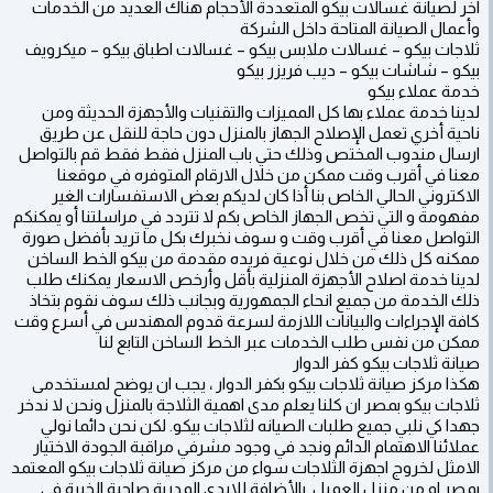
آخر لصيانة غسالات بيكو المتعددة الأحجام هناك العديد من الخدمات
وأعمال الصيانة المتاحة داخل الشركة
ثلاجات بيكو – غسالات ملابس بيكو – غسالات اطباق بيكو – ميكرويف
بيكو – شاشات بيكو – ديب فريزر بيكو
خدمة عملاء بيكو
لدينا خدمة عملاء بها كل المميزات والتقنيات والأجهزة الحديثة ومن
ناحية أخري تعمل الإصلاح الجهاز بالمنزل دون حاجة للنقل عن طريق
ارسال مندوب المختص وذلك حتي باب المنزل فقط فقط قم بالتواصل
معنا في أقرب وقت ممكن من خلال الارقام المتوفره في موقعنا
الاكتروني الحالي الخاص بنا أذا كان لديكم بعض الاستفسارات الغير
مفهومة و التي تخص الجهاز الخاص بكم لا تتردد في مراسلتنا أو يمكنكم
التواصل معنا في أقرب وقت و سوف نخبرك بكل ما تريد بأفضل صورة
ممكنه كل ذلك من خلال نوعية فريده مقدمة من بيكو الخط الساخن
لدينا خدمة اصلاح الأجهزة المنزلية بأقل وأرخص الاسعار يمكنك طلب
ذلك الخدمة من جميع انحاء الجمهورية وبجانب ذلك سوف نقوم بتخاذ
كافة الإجراءات والبيانات اللازمة لسرعة قدوم المهندس في أسرع وقت
ممكن من نفس طلب الخدمات عبر الخط الساخن التابع لنا
صيانة ثلاجات بيكو كفر الدوار
هكذا مركز صيانة ثلاجات بيكو بكفر الدوار ، يجب ان يوضح لمستخدمى
ثلاجات بيكو بمصر ان كلنا يعلم مدى اهمية الثلاجة بالمنزل ونحن لا ندخر
جهدا كي نلبي جميع طلبات الصيانه لثلاجات بيكو. لكن نحن دائما نولي
عملائنا الاهتمام الدائم ونجد في وجود مشرفي مراقبة الجودة الاختيار
الامثل لخروج اجهزة الثلاجات سواء من مركز صيانة ثلاجات بيكو المعتمد
بمصر او من منزل العميل. بالأضافة للايدي المدربة صاحبة الخبرة في