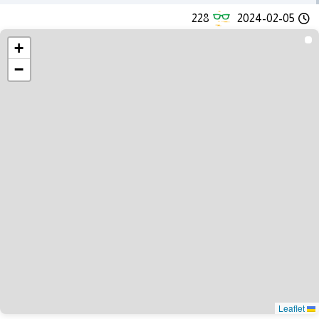
228
2024-02-05
+
−
Leaflet