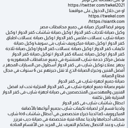
https://twitter.com/twkel2021
او من خلال الدخول على مواقعنا
https://twekel.com
https://siantk.com/
ويوفر ايضا المركز صيانة في جميع محافظات مصر
وكيل صيانة ثلاجات كفر الدوار | وكيل صيانة شاشات كفر الدوار | وكيل
صيانة شارب غسالات ملابس كفر الدوار | وكيل صيانة غسالات اطباق
كفر الدوار | وكيل صيانة ميكروييف شارب بنى سويف| وكيل صيانة
تكيفات كفر الدوار | وكيل صيانة غسالات كفر الدوار| وكيل صيانة ثلاجة
كفر الدوار | وكيل صيانة غسالة كفر الدوار | توكيل صيانة كفر الدوار
بفضل مراكز خدمة شارب المنتشرة في جميع محافظات الجمهوريه و
يجهز عملاء توكيل شارب فى كفر الدوار أسطول من السيارات المجهز بـ
أفضل الفنين وخبراء الصيانة الذي لا تقل خبرتهم عن 6 سنوات في مجال
قطاع الصيانة.
صيانة جميع اجهزة شارب فى كفر الدوار
نقوم بصيانة جميع اجهزة شارب فى كفر الدوار المنزلية تحت ايد افضل
الفنيين والمهندسين المتخصصين فى صيانة اجهزة شارب فى كفر الدوار
المنزلية باقل تكلفة
اعطال شاشات شارب فى كفر الدوار
ولدينا قسم آخر لصيانة تكيفات شارب بجميع أنواعها بالأضافة
الميكروويف كما لدينا خبراء متخصصين في اعطال شاشات lcd شارب
بمختاف أحجامها ولدينا عمالة فنية متخصصة في صيانة ديب فريزر
شارب وعند الاتصال يمكنكم التعرف على المزيد من الأقسام المتاحة