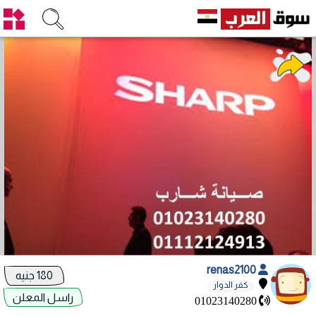
renas2100
180 جنيه
كفر الدوار
راسل المعلن
01023140280