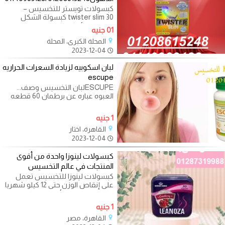
كبسولات تويستر للتخسيس –
twister slim 30 كبسولة الشكل
الجديد. فوائد كبسولات تويستر
01 جنيه
للتخسيس twister slim.
المحلة الكبرى، المحلة
2023-12-04
لبان اسكوبيه لزيادة السعرات الحراريه
escupe
ESCUPEلبان التخسيس وصف...
العبوه عباره عن برطمان 60 قطعه
من اللبان الدايت المدعم بخلاصة
البرتقال
1 جنيه
القاهرة، اختار
2023-12-04
كبسولات لينوزا واحدة من أقوى
المنتجات في عالم التخسيس
كبسولات لينوزا للتخسيس تعمل
على إنقاص الوزن حتى 12 كيلو شهريا
تعمل على نحت الأرداف وتفتيت
الدهون
1 جنيه
القاهرة، مصر