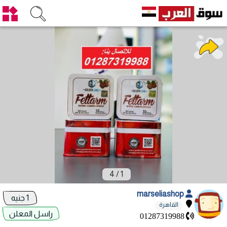
4
/
1
marseliashop
1 جنيه
القاهرة
راسل المعلن
01287319988