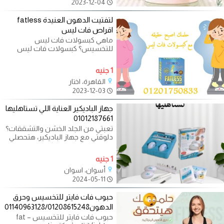
2023-12-04
لتفتيت الدهون العنيدة fatless
اقراص فات ليس
ماهي كبسولات فات ليس
للتخسيس؟ كبسولات فات ليس
للتخسيس وحرق الدهون هي واحدة
من أقوى المنتجات في
1 جنيه
القاهرة، اختار
2023-12-03
جهاز الباديكير العناية اللي تستاهليها
01012187661
تعبتي من الجلد الخشن والتشققات؟
دلوقتي مع جهاز الباديكير، هتحصلي
على نعومة ونظافة كاملة لإيدك
1 جنيه
أسوان، اسوان
2024-05-11
حبوب فات فايتر للتخسيس وحرق
الدهون01140963128/01208615248
حبوب فات فايتر للتخسيس – fat