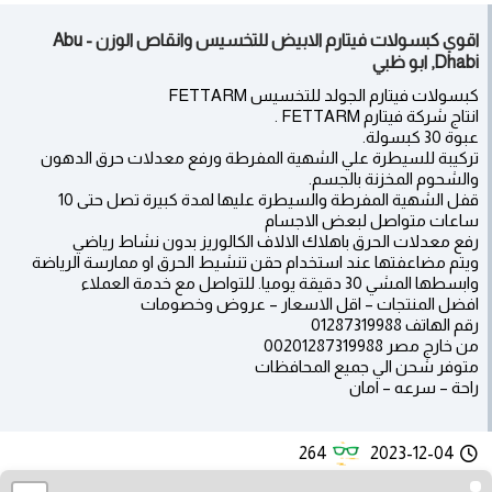
اقوي كبسولات فيتارم الابيض للتخسيس وانقاص الوزن - Abu
Dhabi, ابو ظبي
كبسولات فيتارم الجولد للتخسيس FETTARM
انتاج شركة فيتارم FETTARM .
عبوة 30 كبسولة.
تركيبة للسيطرة علي الشهية المفرطة ورفع معدلات حرق الدهون
والشحوم المخزنة بالجسم.
قفل الشهية المفرطة والسيطرة عليها لمدة كبيرة تصل حتى 10
ساعات متواصل لبعض الاجسام
رفع معدلات الحرق باهلاك الالاف الكالوريز بدون نشاط رياضي
ويتم مضاعفتها عند استخدام حقن تنشيط الحرق او ممارسة الرياضة
وابسطها المشي 30 دقيقة يوميا. للتواصل مع خدمة العملاء
افضل المنتجات – اقل الاسعار – عروض وخصومات
رقم الهاتف 01287319988
من خارج مصر 00201287319988
متوفر شحن الي جميع المحافظات
راحة – سرعه – امان
264
2023-12-04