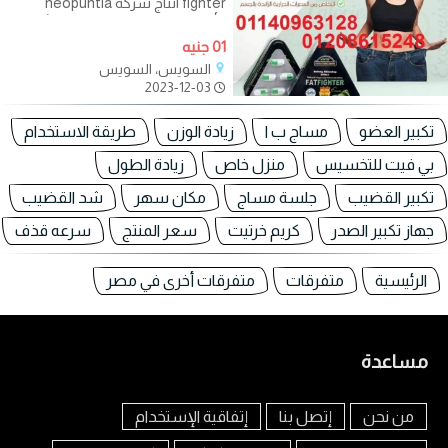
fighter انتاج شركة neopuntia
الألمانية للمساعدة على سد الشهية
لفترات طويلة
01 جنيه
السويس، السويس
2023-12-03
تكبير العضو
مساج ب ا
زيادة الوزن
طريقة الاستخدام
بي فيت للتخسيس
منزل خاص
زيادة الطول
تكبير القضيب
جلسة مساج
مكان سهر
شد القضيب
جهاز تكبير الصدر
كريم خرتيت
سعر المنتج
سرعه قذف
الرئيسية
متفرقات
متفرقات أخرى في مصر
مساعدة
من نحن
إتصل بنا
إتفاقية الإستخدام