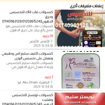
إعلانات متفرقات أخرى
كبسولات فات اتاك للتخسيس
وحرق
الدهون01140963128/01208615248
كبسولات فات اتاك للتخسيس هو
منتج رائع يركز على حرق الدهون
ويمنع تخزين الدهون الجديدة ، فهو
01 جنيه
ينحت
الأقصر، الأقصر
2023-12-04
كبسولات اكتيف سليم امن وطبيعي
ويعمل على تخسيس الوزن
كبسولات اكتيف سليم للتخسيس
وزيادة معدل حرق الدهون في
الجسم. تساعد active slim ab care
في سد الشهية بإحساس
1 جنيه
القاهرة، Abu Dhabi, ابو
2023-12-04
كبسولات تويستر للتخسيس
وتفتيت
الدهون01140963128/01208615248