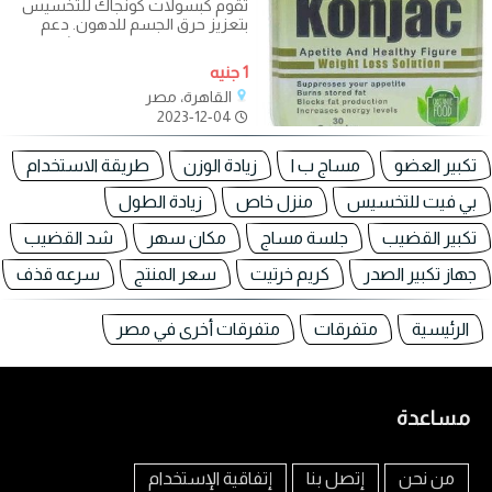
تقوم كبسولات كونجاك للتخسيس
بتعزيز حرق الجسم للدهون. دعم
وحماية جهاز المناعة. سد الشهية
لفترات
1 جنيه
القاهرة، مصر
2023-12-04
تكبير العضو
مساج ب ا
زيادة الوزن
طريقة الاستخدام
بي فيت للتخسيس
منزل خاص
زيادة الطول
تكبير القضيب
جلسة مساج
مكان سهر
شد القضيب
جهاز تكبير الصدر
كريم خرتيت
سعر المنتج
سرعه قذف
الرئيسية
متفرقات
متفرقات أخرى في مصر
مساعدة
من نحن
إتصل بنا
إتفاقية الإستخدام