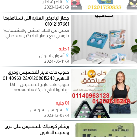
القاهرة، اختار
2023-12-03
جهاز الباديكير العناية اللي تستاهليها
01012187661
تعبتي من الجلد الخشن والتشققات؟
دلوقتي مع جهاز الباديكير، هتحصلي
على نعومة ونظافة كاملة لإيدك
1 جنيه
أسوان، اسوان
2024-05-11
حبوب فات فايتر للتخسيس وحرق
الدهون01140963128/01208615248
حبوب فات فايتر للتخسيس – fat
fighter انتاج شركة neopuntia
الألمانية للمساعدة على سد الشهية
لفترات طويلة
01 جنيه
السويس، السويس
2023-12-03
برشام كونجاك للتخسيس على حرق
وتفتيت الدهون