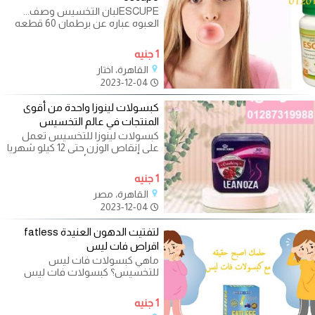
ESCUPEلبان التخسيس وصف...
العبوه عباره عن برطمان 60 قطعه
من اللبان الدايت المدعم بخلاصة
البرتقال
1 جنيه
القاهرة، اختار
2023-12-04
كبسولات لينوزا واحدة من أقوى
المنتجات في عالم التخسيس
كبسولات لينوزا للتخسيس تعمل
على إنقاص الوزن حتى 12 كيلو شهريا
تعمل على نحت الأرداف وتفتيت
الدهون
1 جنيه
القاهرة، مصر
2023-12-04
لتفتيت الدهون العنيدة fatless
اقراص فات ليس
ماهي كبسولات فات ليس
للتخسيس؟ كبسولات فات ليس
للتخسيس وحرق الدهون هي واحدة
من أقوى المنتجات في
1 جنيه