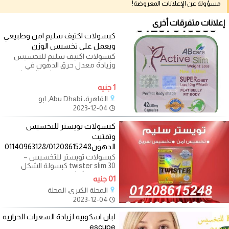
مسؤولة عن الإعلانات المعروضة!
إعلانات متفرقات أخرى
كبسولات اكتيف سليم امن وطبيعي
ويعمل على تخسيس الوزن
كبسولات اكتيف سليم للتخسيس
وزيادة معدل حرق الدهون في
الجسم. تساعد active slim ab care
في سد الشهية بإحساس
1 جنيه
القاهرة، Abu Dhabi, ابو
2023-12-04
كبسولات تويستر للتخسيس
وتفتيت
الدهون01140963128/01208615248
كبسولات تويستر للتخسيس –
twister slim 30 كبسولة الشكل
الجديد. فوائد كبسولات تويستر
01 جنيه
للتخسيس twister slim.
المحلة الكبرى، المحلة
2023-12-04
لبان اسكوبيه لزيادة السعرات الحراريه
escupe