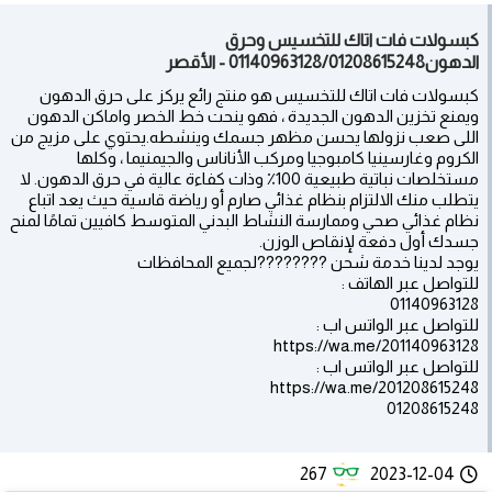
كبسولات فات اتاك للتخسيس وحرق
الدهون01140963128/01208615248 - الأقصر
كبسولات فات اتاك للتخسيس هو منتج رائع يركز على حرق الدهون
ويمنع تخزين الدهون الجديدة ، فهو ينحت خط الخصر واماكن الدهون
اللى صعب نزولها يحسن مظهر جسمك وينشطه.يحتوي على مزيج من
الكروم وغارسينيا كامبوجيا ومركب الأناناس والجيمنيما ، وكلها
مستخلصات نباتية طبيعية 100٪ وذات كفاءة عالية في حرق الدهون. لا
يتطلب منك الالتزام بنظام غذائي صارم أو رياضة قاسية حيث يعد اتباع
نظام غذائي صحي وممارسة النشاط البدني المتوسط كافيين تمامًا لمنح
جسدك أول دفعة لإنقاص الوزن.
يوجد لدينا خدمة شحن ????????لجميع المحافظات
للتواصل عبر الهاتف :
01140963128
للتواصل عبر الواتس اب :
https://wa.me/201140963128
للتواصل عبر الواتس اب :
https://wa.me/201208615248
01208615248
267
2023-12-04