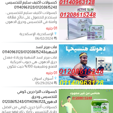
كبسولات اكتيف سليم للتخسيس
01140963128/01208615248
كبسولات اكتيف سليم للتخسيس :
تستخدم للحصول على نتائج فعّالة
وآمنة في التخسيس وحرق الدهون
خلال
01 جنيه
الإسكندرية، الإسكندرية
06/02/2024
فات بيرنر لسد
الشهية01140963128/01208615248
فات بيرنر لسد الشهية وزيادة معدل
حرق الدهون :هي حبوب امريكية
الصنع وطبيعية 100% حيث تتكون
من خلاصة
01 جنيه
أسوان، اسوان
05/29/2024
كبسولات الترا جرين كوفي
للتخسيس وحرق
الدهون01208615248/01140963128
كبسولات ألترا جرين كوفي من افضل
طرق التخسيس بأمان تام فهو يساعد