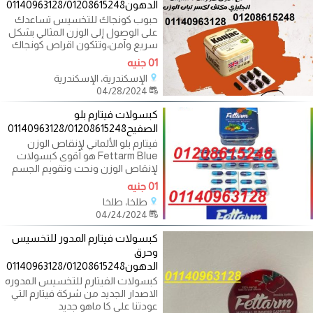
الدهون01140963128/01208615248
حبوب كونجاك للتخسيس تساعدك
على الوصول إلى الوزن المثالي بشكل
سريع وآمن،وتتكون اقراص كونجاك
01 جنيه
الإسكندرية، الإسكندرية
04/28/2024
كبسولات فيتارم بلو
الصفيح01140963128/01208615248
فيتارم بلو الألماني لإنقاص الوزن
Fettarm Blue هو أقوى كبسولات
لإنقاص الوزن ونحت وتقويم الجسم
مكون من
01 جنيه
طلخا، طلخا
04/24/2024
كبسولات فيتارم المدور للتخسيس
وحرق
الدهون01140963128/01208615248
كبسولات الفيتارم للتخسيس المدوره
الاصدار الجديد من شركة فيتارم التي
عودتنا على كا ماهو جديد