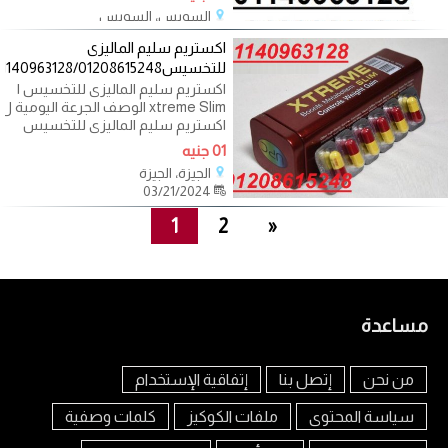
السويس، السويس
03/23/2024
اكستريم سليم الماليزى
للتخسيس01140963128/01208615248
اكستريم سليم الماليزى للتخسيس ا
xtreme Slim الوصف الجرعة اليومية ل
اكستريم سليم الماليزى للتخسيس
01 جنيه
الجيزة، الجيزة
03/21/2024
1
2
»
مساعدة
من نحن
إتصل بنا
إتفاقية الإستخدام
سياسة المحتوى
ملفات الكوكيز
كلمات وصفية