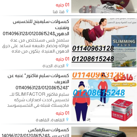
01 جنيه
قنا، قنا
04/23/2024
كبسولات سليمينج للتخسيس
وتفتيت
الدهون01140963128/01208615248
سلمنج بلس مستخلص من عدة
فواكه وخضار طبيعه تساعد على حرق
الدهون العنيدة. يتكون من ماده
البولي
01 جنيه
الجيزة، الجيزة
04/21/2024
كبسولات سليم فاكتور" غنيه عن
التعريف
"01140963128/01208615248
سليم فاكتور SLIM FACTOR للــ
تخسيس احدث اصدارات شركه
ماجيستك قنبله في التخسيسوسد
الشهيه وزياده معدل
01 جنيه
القاهرة، القاهرة
04/20/2024
كبسولات ستارفيكس
للتخسيس01140963128/01208615248