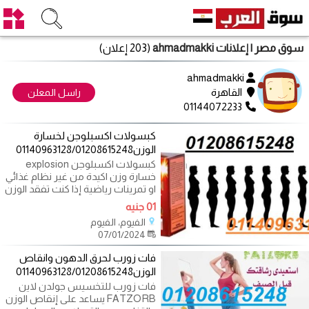
سوق مصر
| إعلانات ahmadmakki
(203 إعلان)
ahmadmakki
القاهرة
راسل المعلن
01144072233
كبسولات اكسبلوجن لخسارة
الوزن01140963128/01208615248
كبسولات اكسبلوجن explosion
خسارة وزن اكيدة من غير نظام غذائي
او تمرينات رياضية إذا كنت تفقد الوزن
01 جنيه
الفيوم، الفيوم
07/01/2024
فات زورب لحرق الدهون وانقاص
الوزن01140963128/01208615248
فات زورب للتخسيس جولدن لاين
FATZORB يساعد على إنقاص الوزن