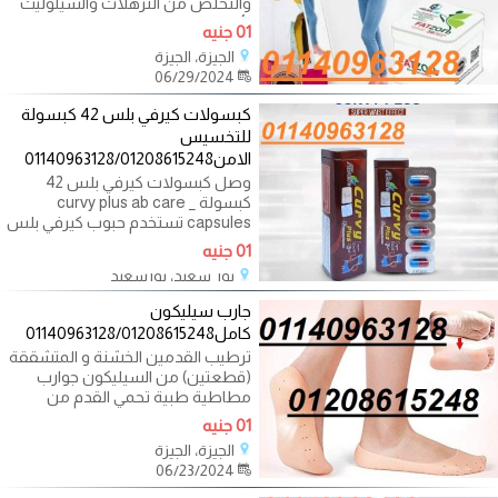
والتخلص من الترهلات والسيلوليت
لأصلاح شكل
01 جنيه
الجيزة، الجيزة
06/29/2024
كبسولات كيرفي بلس 42 كبسولة
للتخسيس
الامن01140963128/01208615248
وصل كبسولات كيرفي بلس 42
كبسولة _ curvy plus ab care
capsules تستخدم حبوب كيرفي بلس
للتخسيس وحرق الدهون بطريقة
01 جنيه
بور سعيد، بورسعيد
06/25/2024
جارب سيليكون
كامل01140963128/01208615248
ترطيب القدمين الخشنة و المتشققة
(قطعتين) من السيليكون جوارب
مطاطية طبية تحمي القدم من
التشقات
01 جنيه
الجيزة، الجيزة
06/23/2024