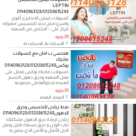
LEPTIN
01140963128/01208615248
كبسولات ليبتين الانجليزى أقوى
واسرع منتج جديد للتخسيس مميزاته
تتركز على :- التخلص من السمنه
01 جنيه
الإسكندرية، الإسكندرية
05/15/2024
هتخسي ب امان مع كبسولات
ماجيك
بوكس01140963128/01208615248
كبسولات ماجيك بوكس تعمل علي
قفل الشهيه وحرق دهون الجسم
العنيده لاحتوائهاعلي مجموعه
اعشاب طبيه
01 جنيه
الفيوم، الفيوم
05/14/2024
نقط زيلدن للتخسيس وحرق
الدهون01140963128/01208615248
زيلدن لزيادة حرق الدهون مشكلتك
ثبات الوزن و حرق جسمك قليل وصل
الحل الأمثل و الآمن الذي ينصح به