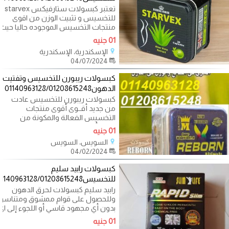
تعتبر كبسولات ستارفيكس starvex
للتخسيس و تثبيت الوزن من اقوى
منتجات التخسيس الموجوده حاليا حيث
يعمل
01 جنيه
الإسكندرية، الإسكندرية
04/07/2024
كبسولات ريبورن للتخسيس وتفتيت
الدهون01140963128/01208615248
كبسولات ريبورن للتخسيس عادت
من جديد أقــوى أقوى منتجات
التخسيس الفعالة والمكونة من
خليط أعشاب
01 جنيه
السويس، السويس
04/02/2024
كبسولات رابيد سليم
للتخسيس01140963128/01208615248
رابيد سليم كبسولات لحرق الدهون
وللحصول على قوام ممشوق ومتناسق
بدون أي مجهود قاسي أو اللجوء إلى اي
01 جنيه