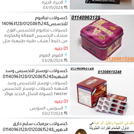
الجيزة، الجيزة
03/31/2024
كبسولات تيتانيوم
للتخسيس01140963128/01208615248
كبسولات تيتانيوم للتخسيس اقوى
منتجات التخسيس الفعالة والمكونة
من خليط أعشاب طبية طبيعية مثل
01 جنيه
الفيوم، الفيوم
03/28/2024
كبسولات تويستر للتخسيس وسد
الشهيه01140963128/01208615248
كبسولات تويستر للتخسيس وسد
الشهيه كبسولات تويستر للتخسيس
twister كبسولة الشكل الجديد.فوائد
01 جنيه
السويس، السويس
03/27/2024
كبسولات بيرفيكت سليم حارق
الدهون01140963128/01208615248