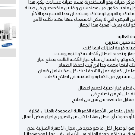
ركز صيانة بيكو الاسكندرية قسم صيانة غسالات بيكو، هذا
سطول متميز مكون من مهندسين و فنيين متخصصين في صيانة
ماتيك، و الفوق اتوماتيك، وستجد ان هذا القسم هو الأكثر
 الاجهزة التي لا يمكن الاستغناء عنها مهما تكلف الأمر،
 لانه يعرف أهمية هذا الجهاز.
 العالية
دة فنيين مدربين
يانه قريبة لمنزلك اينما كنت.
هاز و تحديد اعطال ثلاجات بيكو النوفروست
كة بيكو و استبدال قطع غيار الثلاجة التالفة بقطع غيار
ك لانها مهمه جدا لاي بيت لحفظ الطعام
بها على كفاءة عمل الثلاجة لديك كل هذا شامل ضمان
على مستوى من الكفاءة و المهنية فى اصلاح ثلاجات
 قطع غيار اصلية لجميع اعطال
انة على تم من تصليح فى
 مقابل ما دفعه من ثمن فى اصلاح
ن نغفل عنها هي الأجهزة الكهربائية الموجودة بالمنزل، فكثرة
ا أو حدوث أي عطل بها، لذا كان من الضروري اجراء بعض أعمال
هو الوصول لكل ما هو جديد في مجال الأجهزة المنزلية ,نحن
هية سيادتكم ,جودة المنتج هي الأساس في عملنا ومجهوداتنا