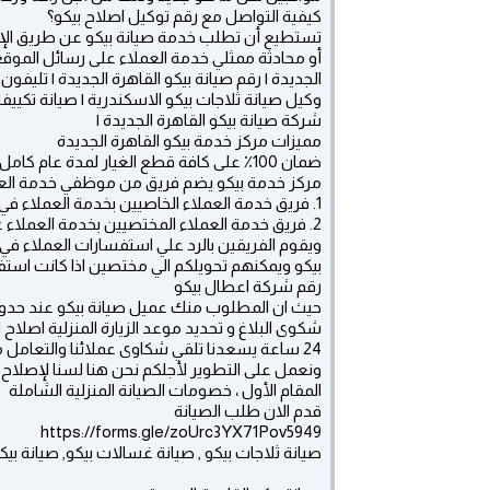
كيفية التواصل مع رقم توكيل اصلاح بيكو؟
تستطيع أن تطلب خدمة صيانة بيكو عن طريق الإتصال عل
أو محادثة ممثلي خدمة العملاء على رسائل الموقع 
الجديدة | رقم صيانة بيكو القاهرة الجديدة | تليفون 
وكيل صيانة ثلاجات بيكو الاسكندرية | صيانة تكييفا
شركة صيانة بيكو القاهرة الجديدة |
مميزات مركز خدمة بيكو القاهرة الجديدة
ضمان 100٪ على كافة قطع الغيار لمدة عام كامل والصيانة ولدينا فحص مجاني لجميع الاجهزة
مركز خدمة بيكو يضم فريق من موظفي خدمة العمل
1. فريق خدمة العملاء الخاصيين بخدمة العملاء في مقر المركز
2. فريق خدمة العملاء المختصيين بخدمة العملاء عن طريق الاتصال
ويقوم الفريقين بالرد علي استفسارات العملاء في
بيكو ويمكنهم تحويلكم الي مختصين اذا كانت اس
رقم شركة اعطال بيكو
حيث ان المطلوب منك عميل صيانة بيكو عند حد
شكوى البلاغ و تحديد موعد الزيارة المنزلية اصلا
24 ساعة يسعدنا تلقي شكاوى عملائنا والتعامل
ونعمل على التطوير لأجلكم نحن هنا لسنا لإصلاح
المقام الأول ، خصومات الصيانة المنزلية الشاملة
قدم الان طلب الصيانة
https://forms.gle/zoUrc3YX71Pov5949
صيانة ثلاجات بيكو , صيانة غسالات بيكو, صيانة بيكو