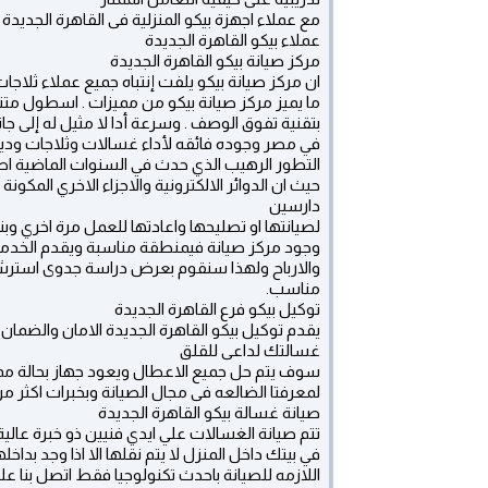
مع عملاء اجهزة بيكو المنزلية فى القاهرة الجديدة
عملاء بيكو القاهرة الجديدة
مركز صيانة بيكو القاهرة الجديدة
ان مركز صيانة بيكو يلفت إنتباه جميع عملاء ثلاجات
ما يميز مركز صيانة بيكو من مميزات . اسطول متنق
بتقنية تفوق الوصف . وسرعة أدا لا مثيل له إلى
في مصر وجوده فائقه لأداء غسالات وثلاجات وديب 
التطور الرهيب الذي حدث في السنوات الماضية اص
حيث ان الدوائر الالكترونية والاجزاء الاخري المكون
دارسين
لصيانتها او تصليحها واعادتها للعمل مرة اخري و
وجود مركز صيانة فيمنطقة مناسبة ويقدم الخدمات
والارباح ولهذا سنقوم بعرض دراسة جدوى استرشا
مناسب.
توكيل بيكو فرع القاهرة الجديدة
يقدم توكيل بيكو القاهرة الجديدة الامان والضمان 
غسالتك لداعى للقلق
سوف يتم حل جميع الاعطال ويعود جهاز بحالة ممتاز
لمعرفتا الضالعه فى مجال الصيانة وبخبرات اكثر من 30 عام متواصل فى عطاء مستم
صيانة غسالة بيكو القاهرة الجديدة
تتم صيانة الغسالات علي ايدي فنيين ذو خبرة عا
في بيتك داخل المنزل لا يتم نقلها الا اذا وجد بد
اللازمه للصيانة باحدث تكنولوجيا فقط اتصل بنا علي ارقامنا 01220261030 – 0235710008