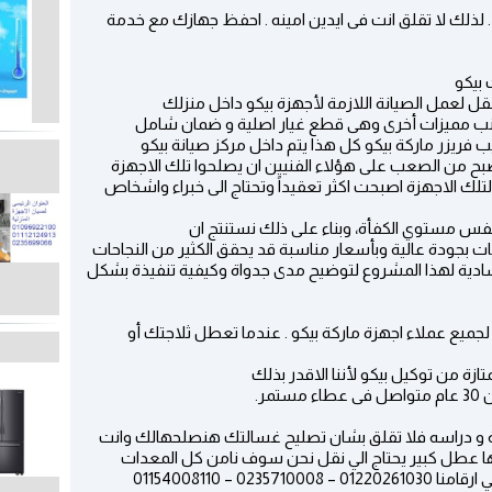
 . لذلك لا تقلق انت فى ايدين امينه . احفظ جهازك مع خدمة
 بيكو
ل لعمل الصيانة اللازمة لأجهزة بيكو داخل منزلك
 جانب مميزات أخرى وهى قطع غيار اصلية و ضمان شامل
فريزر ماركة بيكو كل هذا يتم داخل مركز صيانة بيكو
بح من الصعب على هؤلاء الفنيين ان يصلحوا تلك الاجهزة
ة لتلك الاجهزة اصبحت اكثر تعقيداً وتحتاج الى خبراء واشخاص
بنفس مستوي الكفأة، وبناء على ذلك نستنتج ان
 بجودة عالية وبأسعار مناسبة قد يحقق الكثير من النجاحات
دية لهذا المشروع لتوضيح مدى جدواة وكيفية تنفيذة بشكل
لجميع عملاء اجهزة ماركة بيكو . عندما تعطل ثلاجتك أو
ة من توكيل بيكو لأننا الاقدر بذلك
ر.
لية و دراسه فلا تقلق بشان تصليح غسالتك هنصلحهالك وانت
اخلها عطل كبير يحتاج الي نقل نحن سوف نامن كل المعدات
 – 01154008110