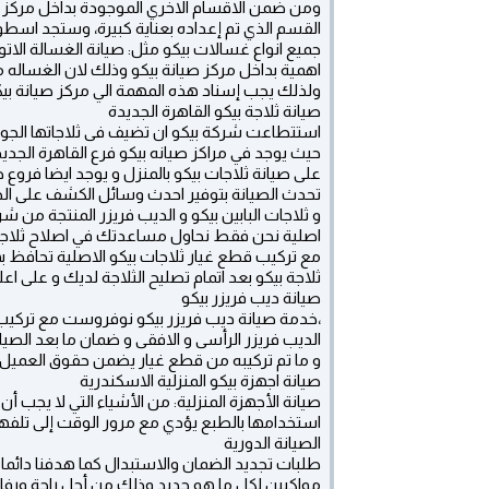
ومن ضمن الاقسام الاخري الموجودة بداخل مركز م
القسم الذي تم إعداده بعناية كبيرة، وستجد ا
جميع انواع غسالات بيكو مثل: صيانة الغسالة الاتو
اهمية بداخل مركز صيانة بيكو وذلك لان الغساله من
ولذلك يجب إسناد هذه المهمة الي مركز صيانة بيكو
صيانة ثلاجة بيكو القاهرة الجديدة
استتطاعت شركة بيكو ان تضيف فى ثلاجاتها الجودة
حيث يوجد في مراكز صيانه بيكو فرع القاهرة الجدي
على صيانة ثلاجات بيكو بالمنزل و يوجد ايضا فروع ص
تحدث الصيانة بتوفير احدث وسائل الكشف على الج
و ثلاجات البابين بيكو و الديب فريزر المنتجة من شر
اصلية نحن فقط نحاول مساعدتك في اصلاح ثلاجت
مع تركيب قطع غيار ثلاجات بيكو الاصلية تحافظ 
ثلاجة بيكو بعد اتمام تصليح الثلاجة لديك و على ا
صيانة ديب فريزر بيكو
،خدمة صيانة ديب فريزر بيكو نوفروست مع تركيب
الديب فريزر الرأسى و الافقى و ضمان ما بعد الصي
و ما تم تركيبه من قطع غيار يضمن حقوق العميل
صيانة اجهزة بيكو المنزلية الاسكندرية
صيانة الأجهزة المنزلية: من الأشياء التي لا يجب أ
استخدامها بالطبع يؤدي مع مرور الوقت إلى تلفه
الصيانة الدورية
طلبات تجديد الضمان والاستبدال كما هدفنا دائما 
مواكبين لكل ما هو جديد وذلك من أجل راحة ورفا