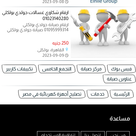
2023-09-08
ارقام شكاوي غسالات جولدي بولكلي
01023140280
ارقام صيانة جولدي بولكلي
01095999314 صيانة جولدي بولكلي
اهلا بكم في موقع صيانة جولدي
بولكلي هنا يمكنكم
250 جنيه
القاهرة، بولكلي
2023-09-09
فيس بوك
مركز صيانة
التجمع الخامس
تكييفات كاريير
عناوين صيانة
الرئيسية
خدمات
تصليح أجهزة كهربائية في مصر
مساعدة
من نحن
إتصل بنا
إتفاقية الإستخدام