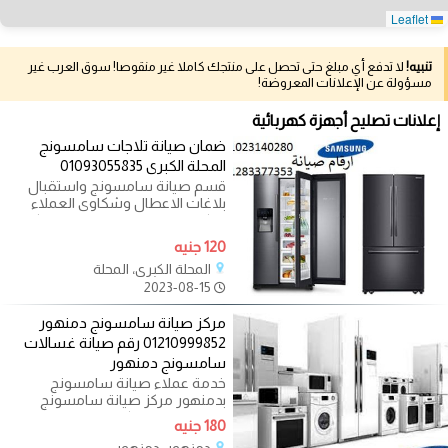
Leaflet
تنبيه!
لا تدفع أي مبلغ حتى تحصل على منتجك كاملا غير منقوصا! سوق العرب غير
مسؤولة عن الإعلانات المعروضة!
إعلانات تصليح أجهزة كهربائية
ضمان صيانة تلاجات سامسونج
المحلة الكبرى 01093055835
قسم صيانة سامسونج واستقبال
بلاغات الاعطال وشكاوى العملاء
مركز صيانة سامسونج المحلة الكبرى
120 جنيه
المحلة الكبرى، المحلة
2023-08-15
مركز صيانة سامسونج دمنهور
01210999852 رقم صيانة غسالات
سامسونج دمنهور
خدمة عملاء صيانة سامسونج
بدمنهور مركز صيانة سامسونج
دمنهور من التوكيلات المعروفة
180 جنيه
المعتمدة التى
دمنهور، دمنهور