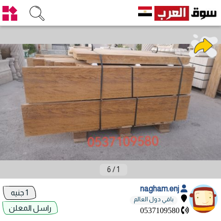
6
/
1
nagham.enj
1 جنيه
باقي دول العالم
راسل المعلن
0537109580