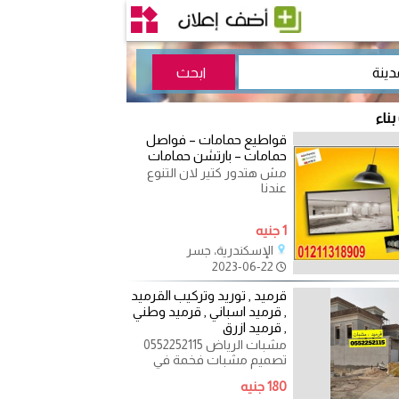
بناء
قواطيع حمامات – فواصل
حمامات – بارتشن حمامات
مش هتدور كتير لان التنوع
عندنا
1 جنيه
الإسكندرية، جسر
2023-06-22
قرميد , توريد وتركيب القرميد
, قرميد اسباني , قرميد وطني
, قرميد ازرق
مشبات الرياض 0552252115
تصميم مشبات فخمة في
المجالس والمنازل , تصميمات
180 جنيه
مشبات حديثة وتناسب جميع