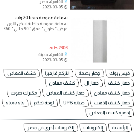
القاهرة، مصر
2023-03-05
سماعة عمودية جيديا 20 وات
سماعة عمودية داخلية ابيض اللون
عرض * طول * عمق ” 90 مللي * 360
مللي” * 85 مللي “ السماعه تشتغل
في 100
2303 جنيه
القاهرة، مدينة
2023-03-05
فيس بوك
جهاز بصمة
انتركم فارفيزا
كشف المعادن
جهاز كشف
جهاز ال
كشف معادن
جهاز كشف معادن
جهاز كشف المعادن
مكبرات صوت
جهاز كشف الذهب
صيانه UPS
لوحة تحكم
store sts
اجهزة كشف المعادن
الرئيسية
إلكترونيات
إلكترونيات أخرى في مصر