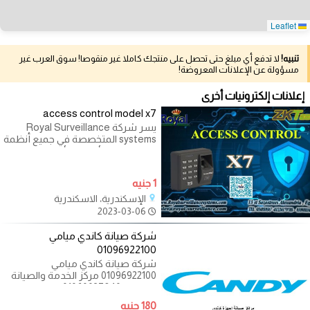
Leaflet
تنبيه!
لا تدفع أي مبلغ حتى تحصل على منتجك كاملا غير منقوصا! سوق العرب غير
مسؤولة عن الإعلانات المعروضة!
إعلانات إلكترونيات أخرى
access control model x7
يسر شركة Royal Surveillance
systems المتخصصة في جميع أنظمة
الاتصالات و الأنظمة الأمنية ولديها
خبراء متخصصون
1 جنيه
الإسكندرية، الاسكندرية
2023-03-06
شركة صيانة كاندي ميامي
01096922100
شركة صيانة كاندي ميامي
01096922100 مركز الخدمة والصيانة
المعتمد 01060037840 _
01023140280 _ 01092279973
180 جنيه