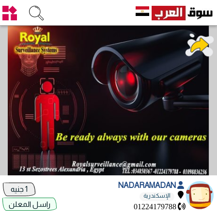
NADARAMADAN
1 جنيه
الإسكندرية
راسل المعلن
01224179788