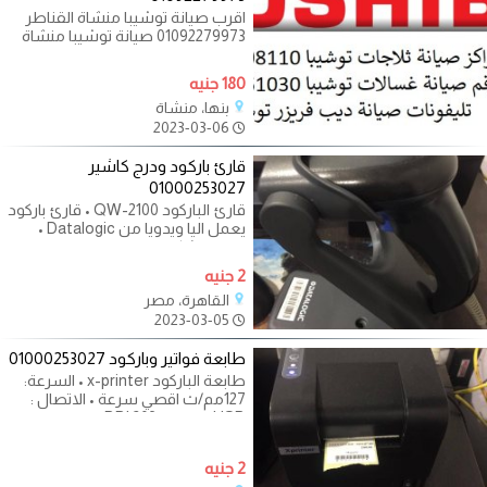
اقرب صيانة توشيبا منشاة القناطر
01092279973 صيانة توشيبا منشاة
القناطر فقط بمجرد ان تتم عملية
الصيانة
180 جنيه
بنها، منشاة
2023-03-06
قارئ باركود ودرج كاشير
01000253027
قارئ الباركود QW-2100 • قارئ باركود
يعمل اليا ويدويا من Datalogic •
عامل الشكل : ديسك توب • نوع
المسح
2 جنيه
القاهرة، مصر
2023-03-05
طابعة فواتير وباركود 01000253027
طابعة الباركود x-printer • السرعة:
127مم/ث اقصي سرعة • الاتصال :
USB • الدقة : DPI 203 • الابعاد
230*163*152 مم
2 جنيه