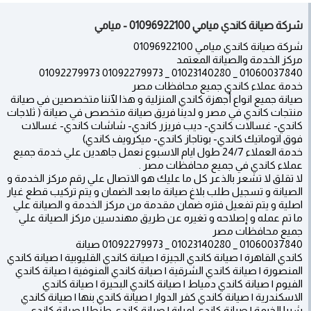
شركة صيانة كاندي ميامي 01096922100 - ميامي
شركة صيانة كاندي ميامي 01096922100
مركز الخدمة والصيانة المعتمد
01060037840 _ 01023140280 _ 01092279973 01092279973
خدمة عملاء كاندي جميع محافظات مصر
صيانة جميع انواع أجهزة كاندي المنزلية و هذا لٱننا متخصصين في صيانة
منتجات كاندي في مصر و لدينا فريق صيانة متخصص في صيانة ( ثلاجات
كاندي- غسالات كاندي- ديب فريزر كاندي- شاشات كاندي- غسالات
فوق اتوماتيك كاندي- بوتاجاز كاندي- ميكرويف كاندي)
خدمة العملاء 24/7 طول ايام الاسبوع نعمل جاهدين علي خدمة جميع
عملاء كاندي في جميع محافظات مصر .
لا تقلق لا تشعر بالذعر كل ما عليك هو الاتصال علي رقم مركز الخدمة و
الصيانة و تسجيل طلب بلاغ صيانة ما بعد الضمان و يتم تركيب قطع غيار
اصلية و يتم تفعيل فتره ضمان مقدمة من مركز الخدمة و الصيانة علي
ما تم عمله و إصلاحه و تغيره عن طريق مهندسين مركز الصيانة علي
جميع محافظات مصر
01060037840 _ 01023140280 _ 01092279973 صيانة
كاندي القاهرة | صيانة كاندي الجيزة | صيانة كاندي القليوبية | صيانة كاندي
المنصورة | صيانة كاندي الشرقية | صيانة كاندي المنوفية | صيانة كاندي
الفيوم | صيانة كاندي دمياط | صيانة كاندي البحيرة | صيانة كاندي
الاسكندرية | صيانة كاندي كفر الدوار | صيانة كاندي بنها | صيانة كاندي
شبرا الخيمة | صيانة كاندي امبابة | صيانة كاندي طنطا | صيانة كاندي