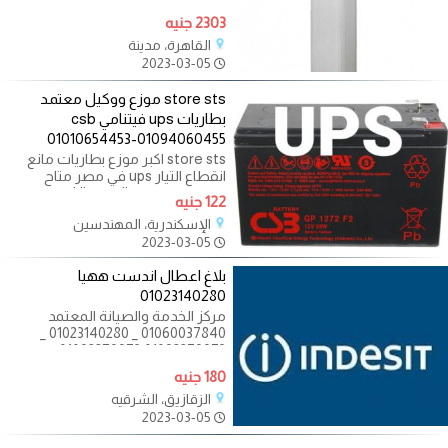
2303 جنيه
القاهرة، مدينة
2023-03-05
store sts موزع ووكيل معتمد
بطاريات ups فيتنامي csb
01010654453-01094060455
store sts اكبر موزع بطاريات مانع
انقطاع التيار ups في مصر متاح
بطاريات انجليزي Ultracell
122 جنيه
وفيتناميCsb و
الإسكندرية، المهندسين
2023-03-05
بلاغ اعطال اندست ههيا
01023140280
مركز الخدمة والصيانة المعتمد
01060037840 _ 01023140280 _
01092279973 01092279973 خدمة
عملاء اندست جميع محافظات مصر
180 جنيه
الزقازيق، الشرقيه
2023-03-05