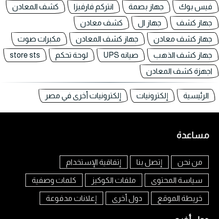
فيس بوك
جهاز بصمة
انتركم فارفيزا
كشف المعادن
جهاز كشف
جهاز ال
كشف معادن
جهاز كشف معادن
جهاز كشف المعادن
مكبرات صوت
جهاز كشف الذهب
صيانه UPS
لوحة تحكم
store sts
اجهزة كشف المعادن
الرئيسية
إلكترونيات
إلكترونيات أخرى في مصر
مساعدة
من نحن
إتصل بنا
إتفاقية الإستخدام
سياسة المحتوى
ملفات الكوكيز
كلمات وصفية
خريطة الموقع
دول أخرى
إعلانات مدفوعة