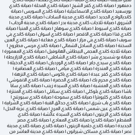
دمنهور | صيانة كاندي كفر الشيخ | صيانة كاندي المحلة | صيانة كاندي
بورسعيد | صيانة كاندي الاسماعيلية | صيانة كاندي السويس | صيانة
كانديالوادي الجديد | صيانة كاندي مدينة السادات | صيانة كاندي مدينة
الشروق | صيانة ثلاجات كاندي مدينة بدر | صيانة كاندي مدينة الرحاب |
صيانة كاندي اسيوط | صيانة كاندي سوهاج | صيانة كاندي المنيا | صيانة
كاندي قنا | صيانة كاندي الاقصر | صيانة كاندي اسوان | صيانة كاندي بني
سويف | صيانة كاندي بني مزار | صيانة كاندي مغاغة | صيانة كاندي العين
السخنة | صيانة كاندي الساحل الشمالي | صيانة كاندي مرسي مطروح |
صيانة ثلاجة كاندي العجمي البيطاش الهانوفيل | صيانة كاندي المعمورة |
صيانة بو شسيدي بشر | صيانة كاندي الشاطبي | صيانة كاندي الازاريطة |
صيانة كاندي سيدي جابر | صيانة كاندي الورديان | صيانة كاندي الدخيلة |
صيانة كاندي المندرة | صيانة كاندي ميامي | صيانة كاندي العصافرة |
صيانة كاندي كفر عبدة | صيانة كاندي باكوس | صيانة كاندي النزهة |
صيانة كاندي محرم بك | صيانة كاندي الحضرة | صيانة كاندي الانفوشي |
صيانة كاندي المنشية | صيانة كاندي السيدة زينب | صيانة كاندي سابا
باشا | صيانة كاندي بلوكلي | صيانة كاندي ستانلي | صيانة كاندي المنتزة |
صيانة كاندي كليوبترا | صيانة كاندي سموحة | صيانة كاندي سبورتنج |
صيانة كاندي باب شرق | صيانة كاندي حدائق القبة | صيانة كاندي الشرابية |
صيانة كاندي عين شمس | صيانة كاندي المرج | صيانة كاندي عزبة النخل |
صيانة كاندي الزيتون | صيانة كاندي السيدة عائشة | صيانة كاندي
المقطم | صيانة كاندي| صيانة كاندي المعادي | صيانة كاندي مصر
الجديدة | صيانة كاندي حلمية الزيتون | صيانة كاندي صيانة كاندي مدينة
نصر | صيانة كاندي مساكن شيراتون | صيانة كاندي مدينة العاشر من