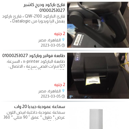
قارئ باركود ودرج كاشير
01000253027
قارئ الباركود QW-2100 • قارئ باركود
يعمل اليا ويدويا من Datalogic •
عامل الشكل : ديسك توب • نوع
المسح
2 جنيه
القاهرة، مصر
2023-03-05
طابعة فواتير وباركود 01000253027
طابعة الباركود x-printer • السرعة:
127مم/ث اقصي سرعة • الاتصال :
USB • الدقة : DPI 203 • الابعاد
230*163*152 مم
2 جنيه
القاهرة، مصر
2023-03-05
سماعة عمودية جيديا 20 وات
سماعة عمودية داخلية ابيض اللون
عرض * طول * عمق ” 90 مللي * 360
مللي” * 85 مللي “ السماعه تشتغل
في 100