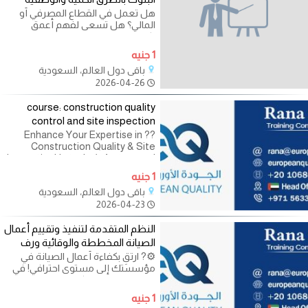
هل تعمل في القطاع المصرفي أو
المالي؟ هل تسعى لفهم أعمق
لكيفية إدارة المخاطر واتخاذ قرارات
أكثر
1 جنيه
باقي دول العالم، السعودية
2026-04-26
course: construction quality
control and site inspection
?️? Enhance Your Expertise in
Construction Quality & Site
Inspection! In today’s fast-paced
construction industry, maintaining
1 جنيه
high quality standards and
باقي دول العالم، السعودية
effective site
2026-04-23
النظم المتقدمة لتنفيذ وتقييم أعمال
الصيانة المخططة والوقائية ورف
⚙️? ارتقِ بكفاءة أعمال الصيانة في
مؤسستك إلى مستوى احترافي! في
عالم يعتمد على الكفاءة
1 جنيه