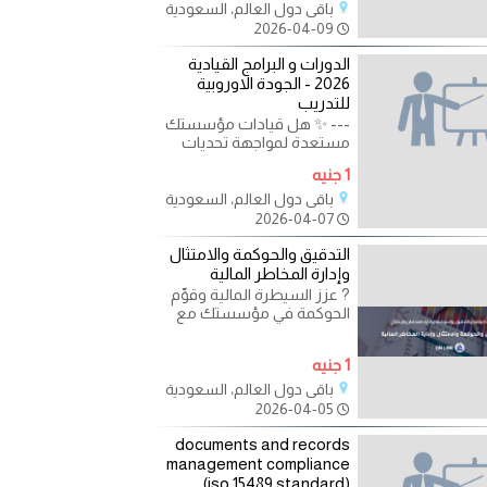
باقي دول العالم، السعودية
2026-04-09
الدورات و البرامج القيادية
2026 - الجودة الاوروبية
للتدريب
--- ✨ هل قيادات مؤسستك
مستعدة لمواجهة تحديات
المستقبل؟ في عالم سريع
1 جنيه
التغير، لم يعد تطوير
باقي دول العالم، السعودية
2026-04-07
التدقيق والحوكمة والامتثال
وإدارة المخاطر المالية
? عزز السيطرة المالية وقوِّم
الحوكمة في مؤسستك مع
دورة تدريبية متخصصة عبر
الإنترنت! هل ترغب في
1 جنيه
باقي دول العالم، السعودية
2026-04-05
documents and records
management compliance
(iso 15489 standard)