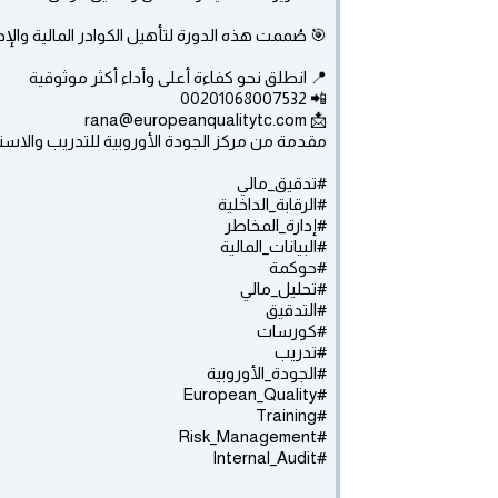
🎯 صُممت هذه الدورة لتأهيل الكوادر المالية والإدا
📍 انطلق نحو كفاءة أعلى وأداء أكثر موثوقية
📲 00201068007532
📩 rana@europeanqualitytc.com
مقدمة من مركز الجودة الأوروبية للتدريب والاس
#تدقيق_مالي
#الرقابة_الداخلية
#إدارة_المخاطر
#البيانات_المالية
#حوكمة
#تحليل_مالي
#التدقيق
#كورسات
#تدريب
#الجودة_الأوروبية
#European_Quality
#Training
#Risk_Management
#Internal_Audit