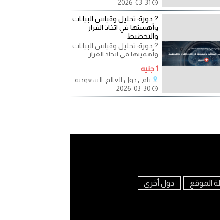
decisions is no longer
2026-03-31
optional—it’s essential.
Join
? دورة: تحليل وقياس البيانات
وأهميتها في اتخاذ القرار
والتخطيط
? دورة: تحليل وقياس البيانات
وأهميتها في اتخاذ القرار
والتخطيط في عالم يعتمد
1 جنيه
على البيانات بشكل
باقي دول العالم، السعودية
2026-03-30
ة الموقع
دول أخرى