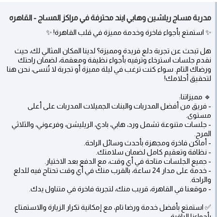
مدربة مساج ريلشين وهابي ايند محترفة في مراكز المساج - القاهره
✨ استمتع بأجواء فاخرة وخدمة مميزة في قلب القاهرة! ✨
هل تبحث عن تجربة دلع فريدة ومميزة؟ لدينا المكان المثالي لك، حيث
نقدم جلسات استرخاء وترفيه بأجواء نظيفة ومعقمة، لضمان راحتك
ورضاك التام. سواء كنت ترغب في ليلة مميزة أو تجربة لا تُنسى، نحن هنا
لتحقيق أحلامك!
🔹 مميزاتنا:
- فريق من أفضل المدربات والبنات الجميلات المدربات على أعلى
مستوى.
- جلسات متنوعة تشمل ورد، هابي، بادي، الريليشن، وفرعوني، والثلاثي
المرح.
- أماكن فاخرة ومجهزة بأحدث وسائل الراحة.
- نظافة وتعقيم كامل لضمان سلامتك.
- جميع الجلسات متاحة في أي وقت، مع الدفع بعد الاختيار.
- خدمة على مدار 24 ساعة، بالقرب منك في أي وقت تحتاج فيه للدلع
والراحة.
- موقعنا في القاهرة، قريب منك، لتجربة فاخرة في متناول يدك.
✅ استمتع بأفضل خدمة ورضا تام، مع إمكانية تكرار الزيارة والاستمتاع
بأجواءنا الراقية.