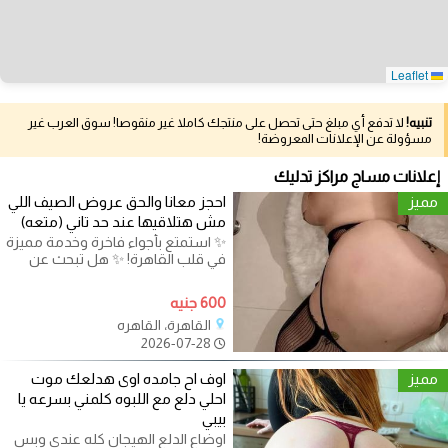
Leaflet
تنبيه!
لا تدفع أي مبلغ حتى تحصل على منتجك كاملا غير منقوصا! سوق العرب غير
مسؤولة عن الإعلانات المعروضة!
إعلانات مساج مراكز تدليك
مميز
احجز معانا والحق عروض الصيف اللي
مش هتلاقيها عند حد تاني (متعه)
✨ استمتع بأجواء فاخرة وخدمة مميزة
في قلب القاهرة! ✨ هل تبحث عن
تجربة دلع فريدة ومميزة؟ لدينا
600 جنيه
القاهرة، القاهره
2026-07-28
مميز
اوف اح جامده اوى هدلعك موت
احلي دلع مع اللبوه كلمني بسرعه يا
بيبي
اوضاع الدلع الهيجان كله عندى وبس