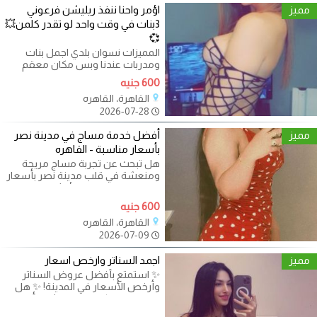
مميز
اؤمر واحنا ننفذ ريليشن فرعوني
3بنات في وقت واحد لو تقدر كلمن💥
💞
المميزات نسوان بلدي اجمل بنات
ومدربات عندنا وبس مكان معقم
ونظيف جميع الجلسات متاحه الدفع
600 جنيه
بعد
القاهرة، القاهره
2026-07-28
مميز
أفضل خدمة مساج في مدينة نصر
بأسعار مناسبة - القاهره
هل تبحث عن تجربة مساج مريحة
ومنعشة في قلب مدينة نصر بأسعار
مناسبة؟ إليك الحل الأمثل مع
**أرخص مساج
600 جنيه
القاهرة، القاهره
2026-07-09
مميز
اجمد السناتر وارخص اسعار
✨ استمتع بأفضل عروض السناتر
وأرخص الأسعار في المدينة! ✨ هل
تبحث عن مركز تدريب موثوق بأسعار