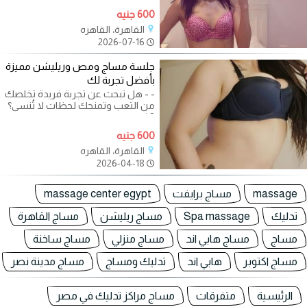
600 جنيه
القاهرة، القاهره
2026-07-16
جلسة مساج ومص وريليشن مميزة
بأفضل تجربة لك
- - هل تبحث عن تجربة فريدة تخلصك
من التعب وتمنحك لحظات لا تُنسى؟
? ✅ استمتع بجلسات مميزة ومريحة
مع
600 جنيه
القاهرة، القاهره
2026-04-18
massage
مساج برايفت
massage center egypt
تدليك
Spa massage
مساج ريليشن
مساج القاهرة
مساج
مساج هابي اند
مساج منزلي
مساج ساخنة
مساج اكتوبر
هابي اند
تدليك ومساج
مساج مدينة نصر
الرئيسية
متفرقات
مساج مراكز تدليك في مصر