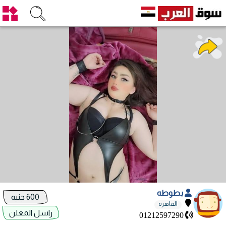
بطوطه
600 جنيه
القاهرة
راسل المعلن
01212597290