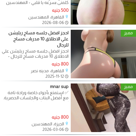
كلمنى بسرعه يا قلبي - المهندسين
ومدينه نصر والتجمع و الدلع
500 جنيه
القاهرة، المهندسين
2026-08-06
مميز
احجز افضل جلسه مساج ريليشن
علي الاطلاق 10 مدربات مساج
للرجال
احجز افضل جلسه مساج ريليشن علي
الاطلاق 10 مدربات مساج للرجال -
القاهره مساج وعلاقة مساج بدي تو
800 جنيه
بدي
القاهرة، مدينه نصر
2025-11-12
مميز
mnar sup
✅ استمتع بأجواء خاصة وراحة تامة
مع أفضل البنات والجلسات الحصرية.
✅ جلسات ريليشن كاملة، هابي،
800 جنيه
الجيزة، المهندسين
2026-03-06