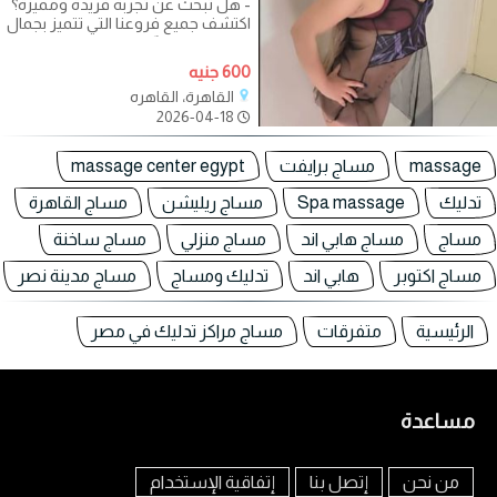
- هل تبحث عن تجربة فريدة ومميزة؟
اكتشف جميع فروعنا التي تتميز بجمال
الفتيات ورفاهيّة الخدمة، حيث
600 جنيه
القاهرة، القاهره
2026-04-18
massage
مساج برايفت
massage center egypt
تدليك
Spa massage
مساج ريليشن
مساج القاهرة
مساج
مساج هابي اند
مساج منزلي
مساج ساخنة
مساج اكتوبر
هابي اند
تدليك ومساج
مساج مدينة نصر
الرئيسية
متفرقات
مساج مراكز تدليك في مصر
مساعدة
من نحن
إتصل بنا
إتفاقية الإستخدام