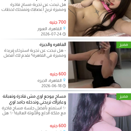
هل تبحث عن تجربة مساج فاخرة
ومميزة تريح أعصابك وتمنحك لحظات
من الدلع والإثارة؟ ✅ استمتع بجلسة
700 جنيه
القاهرة، العبور
2026-07-24
مميز
القاهره والجيزة
- هل تبحث عن تجربة استرخاء فريدة
ومميزة في القاهرة؟ نقدم لك أفضل
محترفات المساج ريلاشن في مدينة
600 جنيه
القاهرة، الجيزه
2026-06-18
مميز
مساج بيوجع اوي مش قادرة وتعبانة
وعايزاك تريحني وتدخله جامد اوي
✨ استمتع بأفضل جلسة مساج فاخرة
مع ملكة الدلع والأنوثة العالية! ✨ هل
تبحث عن تجربة استرخاء فريدة
600 جنيه