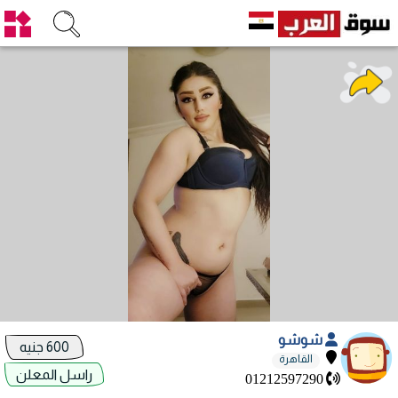
شوشو
600 جنيه
القاهرة
راسل المعلن
01212597290