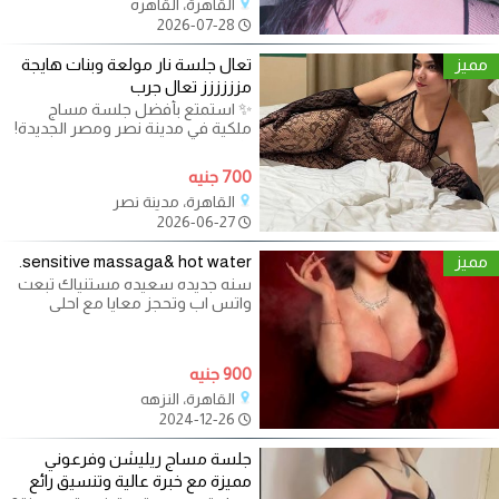
القاهرة، القاهره
2026-07-28
مميز
تعال جلسة نار مولعة وبنات هايجة
مزززززز تعال جرب
✨ استمتع بأفضل جلسة مساج
ملكية في مدينة نصر ومصر الجديدة!
✨ هل تبحث عن تجربة استرخاء فاخرة
تلامس
700 جنيه
القاهرة، مدينة نصر
2026-06-27
مميز
sensitive massaga& hot water.
سنه جديده سعيده مستنياك تبعت
واتس اب وتحجز معايا مع احلى
مدربات واسعار ولا فالاحلام الجديد
هنا
900 جنيه
القاهرة، النزهه
2024-12-26
جلسة مساج ريليشن وفرعوني
مميزة مع خبرة عالية وتنسيق رائع