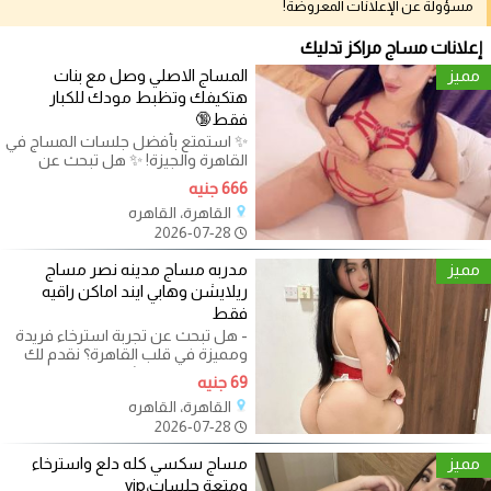
مسؤولة عن الإعلانات المعروضة!
إعلانات مساج مراكز تدليك
مميز
المساج الاصلي وصل مع بنات
هتكيفك وتظبط مودك للكبار
فقط🔞
✨ استمتع بأفضل جلسات المساج في
القاهرة والجيزة! ✨ هل تبحث عن
تجربة استرخاء فريدة ومميزة؟ نقدم
666 جنيه
القاهرة، القاهره
2026-07-28
مميز
مدربه مساج مدينه نصر مساج
ريلايشن وهابي ايند اماكن راقيه
فقط
- هل تبحث عن تجربة استرخاء فريدة
ومميزة في قلب القاهرة؟ نقدم لك
خدمة مساج ريلاشن التي تجمع بين
69 جنيه
القاهرة، القاهره
2026-07-28
مميز
مساج سكسي كله دلع واسترخاء
ومتعة جلسات،vip