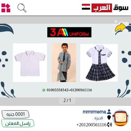
2
/
1
mrmrmerna
0001 جنيه
الجيزة
راسل المعلن
+201200561116