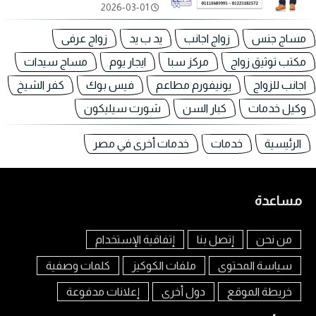
2026-03-01
مساج جنس
زواج اجانب
يد ب يد
زواج عرفى
مكتب توثيق زواج
مركز سبا
ايجار يوم
مساج سيدات
اجانب للزواج
يونيفورم مطاعم
فيس بوك
كفر الشيخ
وكيل خدمات
كبار السن
شورت سيليكون
الرئيسية
خدمات
خدمات أخرى في مصر
مساعدة
من نحن
إتصل بنا
إتفاقية الإستخدام
سياسة المحتوى
ملفات الكوكيز
كلمات وصفية
خريطة الموقع
دول أخرى
إعلانات مدفوعة