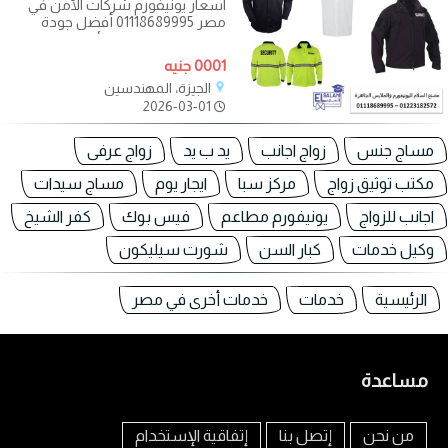
اسعار يونيفورم شركات الأمن في
مصر 01118689995 أفضل جودة
وتصميم لليونيفورم الأمني المناسب
لكل
0001 جنيه
الجيزة، المهندسين
2026-03-01
مساج جنس
زواج اجانب
يد ب يد
زواج عرفى
مكتب توثيق زواج
مركز سبا
ايجار يوم
مساج سيدات
اجانب للزواج
يونيفورم مطاعم
فيس بوك
كفر الشيخ
وكيل خدمات
كبار السن
شورت سيليكون
الرئيسية
خدمات
خدمات أخرى في مصر
مساعدة
من نحن
إتصل بنا
إتفاقية الإستخدام