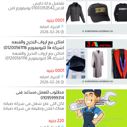
تفصيل بدلة حارس
الامن01003358542 يونيفورم امن
وشركات الحراسات الخاصة المصصم
من شركة 3A
0001 جنيه
الجيزة، امبابه
2026-02-26
اماكن بيع ارواب التخرج والقبعه
(شركة 3a لليونيفورم 01200561116)
اماكن بيع ارواب التخرج والقبعه
(شركة 3A لليونيفورم 01200561116)
نهتم بجوده ارواب التخرج وقبعات
0001 جنيه
الجيزة، امبابه
2026-02-26
مطلوب للعمل مساعد فنى
01095999314
لكل اللي عايز شغل في شركة صيانة
هناك اعلان وظيفة في شركة صيانة
اجهزة منزلية مساعد فني لا يشترط
220 جنيه