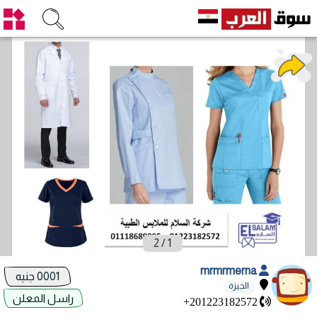
2
/
1
mrmrmerna
0001 جنيه
الجيزة
راسل المعلن
+201223182572