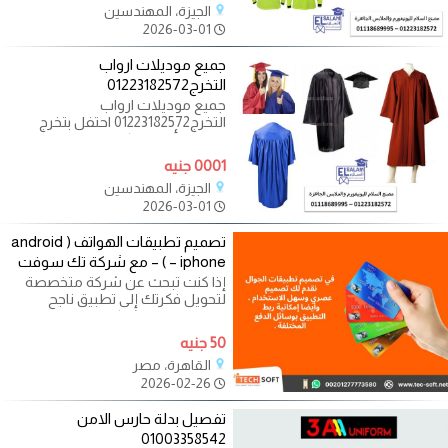
الجيزة، المهندسين
2026-03-01
جميع موديلات ارواب
التخرج01223182572
جميع موديلات ارواب
التخرج01223182572 احتفل بتخرج
طلابك بأرواب وكابات مصنعة بجودة
عالمية من شركة
0001 جنيه
الجيزة، المهندسين
2026-03-01
تصميم تطبيقات الهواتف ( android
– iphone ) – مع شركة تك سوفت
إذا كنت تبحث عن شركة متخصصة
لتحويل فكرتك إلى تطبيق ناجح
واحترافي، فإن شركة تك سوفت –
Tec Soft تقدم لك
50 جنيه
القاهرة، مصر
2026-02-26
تفصيل بدلة حارس الامن
01003358542