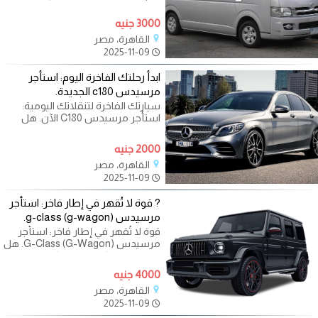
موثوق وفعال من حيث التكلفة
3000 جنيه
القاهرة، مصر
2025-11-09
ابدأ رحلتك الفاخرة اليوم: استأجر
مرسيدس c180 الجديدة.
سيارتك الفاخرة لتنقلاتك اليومية:
استأجر مرسيدس C180 الآن. هل
تتطلع إلى ترقية مستوى تنقلاتك
اليومية
2000 جنيه
القاهرة، مصر
2025-11-09
?️ قوة لا تُقهر في إطار فاخر: استأجر
مرسيدس g-class (g-wagon).
قوة لا تُقهر في إطار فاخر: استأجر
مرسيدس G-Class (G-Wagon). هل
تبحث عن مركبة تتخطى كل الحدود
وتعبّر عن
4000 جنيه
القاهرة، مصر
2025-11-09