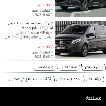
الهامة، لا يكفي
2000 جنيه
القاهرة، مصر
2025-11-08
هل أنت مستعد لتجربة "الطريق
الملكي"؟ استأجر viano.
تجربة VIP متكاملة: استأجر
مرسيدس فيانو وانطلق بأناقة. هل
تبحث عن مستوى جديد من الفخامة
والراحة في
2000 جنيه
القاهرة، مصر
2025-11-08
سيارات ايجار
مدينة نصر
تويوتا هايس
الرئيسية
سوق السيارات
4*4 سيارات للبيع في مصر
مساعدة