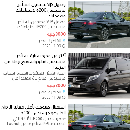
وصول vip مضمون: استأجر
مرسيدس e200 لاجتماعاتك
وصفقاتك.
وصول VIP مضمون: استأجر
مرسيدس E200 لاجتماعاتك
وصفقاتك. في عالم الأعمال، الانطباع
3000 جنيه
الأول هو كل شيء.
القاهرة، مصر
2025-11-09
أكثر من مجرد سيارة: استأجر
مرسيدس فيانو واستمتع برحلة من
الدرجة ا
الخيار الأمثل للعائلات الكبيرة: استأجر
مرسيدس فيانو بـ 8 مقاعد! هل
تخطط لرحلة عائلية، جولة
3000 جنيه
القاهرة، مصر
2025-11-09
استقبال ضيوفك بأعلى معايير الـ vip.
الحل هو مرسيدس e200.
✨ مرسيدس E200: الأناقة التي
تتحدث عنك! استأجرها من Tourist
Bus. في عالم الأعمال واللقاءات