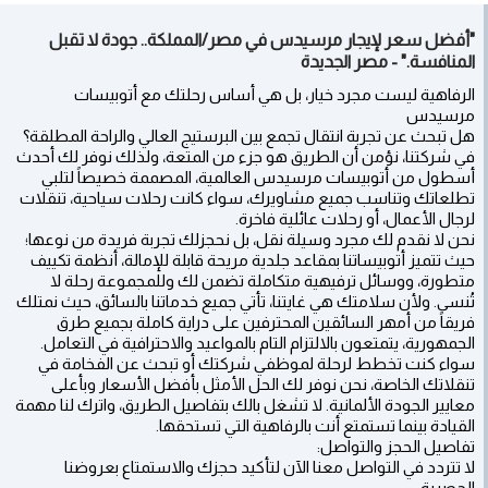
"أفضل سعر لإيجار مرسيدس في مصر/المملكة.. جودة لا تقبل
المنافسة." - مصر الجديدة
الرفاهية ليست مجرد خيار، بل هي أساس رحلتك مع أتوبيسات
مرسيدس
هل تبحث عن تجربة انتقال تجمع بين البرستيج العالي والراحة المطلقة؟
في شركتنا، نؤمن أن الطريق هو جزء من المتعة، ولذلك نوفر لك أحدث
أسطول من أتوبيسات مرسيدس العالمية، المصممة خصيصاً لتلبي
تطلعاتك وتناسب جميع مشاويرك، سواء كانت رحلات سياحية، تنقلات
لرجال الأعمال، أو رحلات عائلية فاخرة.
نحن لا نقدم لك مجرد وسيلة نقل، بل نحجزلك تجربة فريدة من نوعها؛
حيث تتميز أتوبيساتنا بمقاعد جلدية مريحة قابلة للإمالة، أنظمة تكييف
متطورة، ووسائل ترفيهية متكاملة تضمن لك وللمجموعة رحلة لا
تُنسى. ولأن سلامتك هي غايتنا، تأتي جميع خدماتنا بالسائق، حيث نمتلك
فريقاً من أمهر السائقين المحترفين على دراية كاملة بجميع طرق
الجمهورية، يتمتعون بالالتزام التام بالمواعيد والاحترافية في التعامل.
سواء كنت تخطط لرحلة لموظفي شركتك أو تبحث عن الفخامة في
تنقلاتك الخاصة، نحن نوفر لك الحل الأمثل بأفضل الأسعار وبأعلى
معايير الجودة الألمانية. لا تشغل بالك بتفاصيل الطريق، واترك لنا مهمة
القيادة بينما تستمتع أنت بالرفاهية التي تستحقها.
تفاصيل الحجز والتواصل:
لا تتردد في التواصل معنا الآن لتأكيد حجزك والاستمتاع بعروضنا
الحصرية: