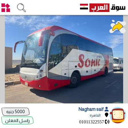
Nagham saif
5000 جنيه
القاهرة
راسل المعلن
01011322557