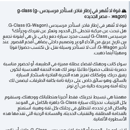
🏔️ قوة لا تُقهر في إطار فاخر: استأجر مرسيدس g-class (g-
wagon). - مصر الجديده
قوة لا تُقهر في إطار فاخر: استأجر مرسيدس G-Class (G-Wagon).
هل تبحث عن مركبة تتخطى كل الحدود وتعبّر عن تفردك وجرأتك؟
مرسيدس G-Class ليست مجرد سيارة دفع رباعي، بل هي أيقونة تجمع
بين تاريخ عريق من الأداء الوعر وتصميم داخلي يضاهي أفخم القصور. عند
تأجير G-Wagon، أنت لا تستأجر وسيلة نقل، بل تكتسب حضورًا قويًا
ومهيبًا أينما ذهبت.
سواء كانت وجهتك لقضاء عطلة مميزة في الطبيعة، أو لحضور مناسبة
حصرية تتطلب حضورًا طاغيًا، نوفر لك هذه التحفة الهندسية لتكون
رفيق دربك. وبإمكانك تعزيز هذه التجربة الفاخرة باستئجار السيارة
بالسائق، وهو سائق خاص على دراية تامة بكافة الطرقات، ليضمن لك
رحلة آمنة ومريحة خالية من أي توتر.
مهمتنا هي تبسيط تجربتك: فقط أخبرنا بمتطلباتك ووجهتك، وسنقوم
بكل الترتيبات. نحجزلك سيارة G-Class جاهزة بالكامل في الموعد
والمكان الذي تحدده، لتنطلق في رحلتك بكل ثقة وهيبة. استمتع
بالفخامة المطلقة، والتقنيات الحديثة، والمساحة الرحبة التي تقدمها هذه
الأسطورة الألمانية.
لا تساوم على الجودة أو القوة. اختر مرسيدس G-Class، واختر أن تكون