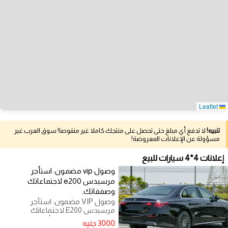
Leaflet
تنبيه!
لا تدفع أي مبلغ حتى تحصل على منتجك كاملا غير منقوصا! سوق العرب غير
مسؤولة عن الإعلانات المعروضة!
إعلانات 4*4 سيارات للبيع
وصول vip مضمون: استأجر
مرسيدس e200 لاجتماعاتك
وصفقاتك.
وصول VIP مضمون: استأجر
مرسيدس E200 لاجتماعاتك
وصفقاتك. في عالم الأعمال، الانطباع
3000 جنيه
الأول هو كل شيء.