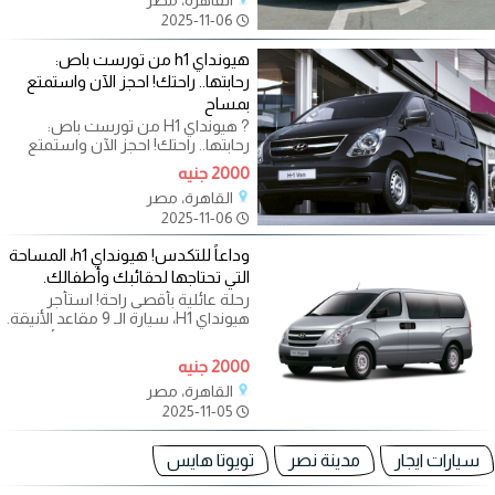
القاهرة، مصر
2025-11-06
هيونداي h1 من تورست باص:
رحابتها.. راحتك! احجز الآن واستمتع
بمساح
? هيونداي H1 من تورست باص:
رحابتها.. راحتك! احجز الآن واستمتع
بمساحة الجميع. هل تخطط لرحلة
2000 جنيه
عائلية
القاهرة، مصر
2025-11-06
وداعاً للتكدس! هيونداي h1، المساحة
التي تحتاجها لحقائبك وأطفالك.
رحلة عائلية بأقصى راحة! استأجر
هيونداي H1، سيارة الـ 9 مقاعد الأنيقة.
هل تخطط ليوم ممتع مع العائلة
2000 جنيه
القاهرة، مصر
2025-11-05
سيارات ايجار
مدينة نصر
تويوتا هايس