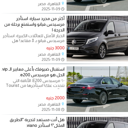
القاهرة، مصر
2025-11-09
أكثر من مجرد سيارة: استأجر
مرسيدس فيانو واستمتع برحلة من
الدرجة ا
الخيار الأمثل للعائلات الكبيرة: استأجر
مرسيدس فيانو بـ 8 مقاعد! هل
تخطط لرحلة عائلية، جولة
3000 جنيه
القاهرة، مصر
2025-11-09
استقبال ضيوفك بأعلى معايير الـ vip.
الحل هو مرسيدس e200.
✨ مرسيدس E200: الأناقة التي
تتحدث عنك! استأجرها من Tourist
Bus. في عالم الأعمال واللقاءات
الهامة، لا يكفي
2000 جنيه
القاهرة، مصر
2025-11-08
هل أنت مستعد لتجربة "الطريق
الملكي"؟ استأجر viano.