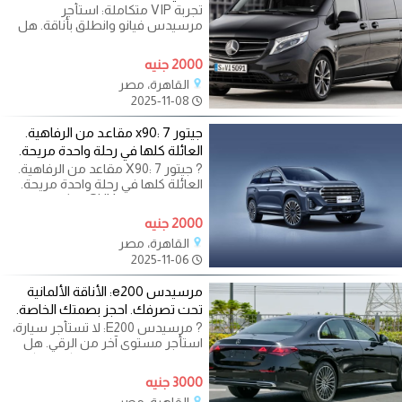
تجربة VIP متكاملة: استأجر
مرسيدس فيانو وانطلق بأناقة. هل
تبحث عن مستوى جديد من الفخامة
والراحة في
2000 جنيه
القاهرة، مصر
2025-11-08
جيتور x90: 7 مقاعد من الرفاهية.
العائلة كلها في رحلة واحدة مريحة.
? جيتور X90: 7 مقاعد من الرفاهية.
العائلة كلها في رحلة واحدة مريحة.
هل تبحث عن الـ SUV المثالية التي
2000 جنيه
القاهرة، مصر
2025-11-06
مرسيدس e200: الأناقة الألمانية
تحت تصرفك. احجز بصمتك الخاصة.
? مرسيدس E200: لا تستأجر سيارة،
استأجر مستوى آخر من الرقي. هل
تبحث عن وسيلة نقل تعكس مكانتك
وتضيف لمسة
3000 جنيه