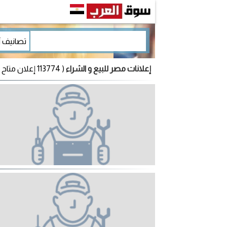
إعلانات مصر للبيع و الشراء
( 113774 إعلان متاح )