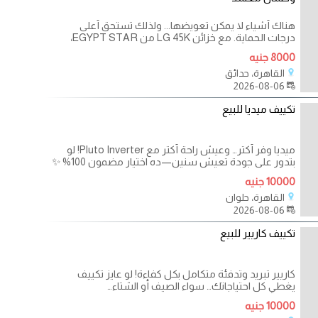
هناك أشياء لا يمكن تعويضها... ولذلك تستحق أعلى
درجات الحماية. مع خزائن LG 45K من EGYPT STAR،
ستحصل على
8000 جنيه
القاهرة، حدائق
2026-08-06
تكييف ميديا للبيع
ميديا وفر أكتر… وعيش راحة أكتر مع Pluto Inverter! لو
بتدور على جودة تعيش سنين—ده اختيار مضمون 100% ✨
10000 جنيه
القاهرة، حلوان
2026-08-06
تكييف كاريير للبيع
كاريير تبريد وتدفئة متكامل بكل كفاءة! لو عايز تكييف
يغطي كل احتياجاتك… سواء الصيف أو الشتاء…
10000 جنيه