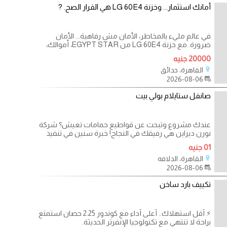
أمانك استثمار... وخزنة LG 60E4 هي القرار الصح. ?
في عالم مليء بالمخاطر، الأمان مش رفاهية... الأمان
ضرورة. مع خزنة LG 60E4 من EGYPT STAR، أموالك،
مستنداتك،
20000 جنيه
القاهرة، حدائق
2026-08-06
صانفل ستايلام بولي بيت
عندك مشروع وتبحث عن قواطيع حمامات تعيش؟ شركة
نورن ديزاين هي رفيقك في النجاح! خبرة سنين في تنفيذ
01 جنيه
القاهرة، الدلافه
2026-08-06
تكييف بارد ساخن
⚡ أقل استهلاك.. أعلى أداء مع كوندور 2.25 حصان استمتع
براحة لا تنتهي مع تكنولوجيا الإنفرتر الحديثة.