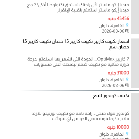
ميديا إيكو ماستر لأن راحتك تستحق تكنولوجيا أذكى! ? مع
ميديا إيكو ماستر استمتع بتقنية الإنفرتر
45456 جنيه
القاهرة، حلوان
2026-08-06
اسعار تكييف كاريير تكييف كاريير 1.5 حصان تكييف كاريير 1.5
حصان سع
? كاريير OptiMax... الجودة التي تشعر بها. استمتع بدرجة
حرارة مثالية مع تكييف صُمم ليمنحك أعلى مستويات
31000 جنيه
القاهرة، حلوان
2026-08-06
تكييف كوندور للبيع
كوندور هواء صحي… راحة تامة مع تكييف تورنيدو بلازما
فلاتر بلازما قوية بتنقي الجو من أي شوائب
10000 جنيه
القاهرة، حلوان