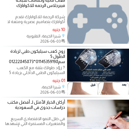
العاب مائية وحمامات سباحه
فيبرجلاس الرحمه للاكوابارك
شركة الرحمة للاكوابارك تقدم
أكوابارك بتصاميم عصرية ومتعة لا
حدود لها! نقدم لكم في شركة الرحمة
10 جنيه
شبرا الخيمة، القليوبية
2026-06-03
زوج كعب سيليكون طبي لزيادة
الطول 5
سم01145359198*01222845873
? زوّد طولك بثقة مع الكعب
السيليكون الطبي الداخلي بزيادة 5
سم! ✨ تصميم مريح ومرن يناسب
01 جنيه
الحذاء ويوفر
شبرا الخيمة،
2026-06-03
أركان الخيار الأمثل لـ أفضل مكتب
دراسات جدوى في السعودية
في ظل النمو الاقتصادي السريع
والمتغيرات المستمرة التي تشهدها
المملكة العربية السعودية، أصبح