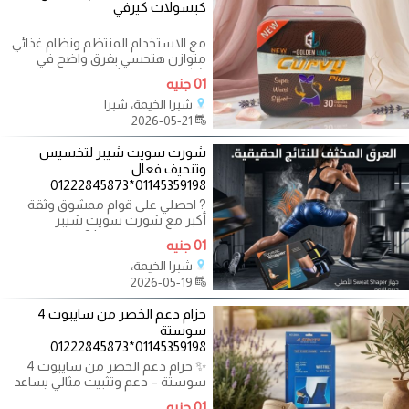
كبسولات كيرفي
مع الاستخدام المنتظم ونظام غذائي
متوازن هتحسي بفرق واضح في
شكل جسمك وثقتك بنفسك ✨
01 جنيه
كيرفي بيساعد
شبرا الخيمة، شبرا
2026-05-21
شورت سويت شيبر لتخسيس
وتنحيف فعال
01145359198*01222845873
? احصلي على قوام ممشوق وثقة
أكبر مع شورت سويت شيبر
للتخسيس والتنحيف! ? يساعد على
01 جنيه
زيادة التعرّق ودعم
شبرا الخيمة،
2026-05-19
حزام دعم الخصر من سايبوت 4
سوستة
01145359198*01222845873
✨ حزام دعم الخصر من سايبوت 4
سوستة – دعم وتثبيت مثالي يساعد
على دعم منطقة الخصر والبطن
01 جنيه