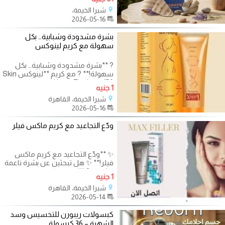
وتحسين شكل
شبرا الخيمة،
2026-05-16
بشرة مشدودة وشبابية… بكل
سهولة مع كريم لينوكس
? **بشرة مشدودة وشبابية… بكل
سهولة!** ? مع كريم **لينوكس Skin
Firming – 150 جرام**: ✔️ يقلل
1 جنيه
التجاعيد
شبرا الخيمة، القاهرة
2026-05-16
ودّع التجاعيد مع كريم ماكس فيلر
✨ **ودّع التجاعيد مع كريم ماكس
فيلر!** ✨ هل تبحثين عن بشرة ناعمة
وشابة؟ ? **كريم ماكس فيلر لإزالة
1 جنيه
شبرا الخيمة، القاهرة
2026-05-14
كبسولات ريبورن للتخسيس وسد
الشهية – 36 كبسولة