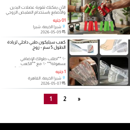
الآن يمكنك تقوية عضلات اليدين
والأصابع باستخدام المقبض الزوجي
المصنوع من البلاستيك والمعدن
01 جنيه
لضمان
شبرا الخيمة، شبرا
2026-05-09
كعب سيليكون طبي داخلي لزيادة
الطول 5 سم - زوج
✨ **اطلب طولك الإضافي
بسهولة!** ✨ مع **الكعب
السيليكوني الطبي الداخلي**: ? زيادة
1 جنيه
طولك حتى **5 سم**
شبرا الخيمة، القاهرة
2026-05-07
1
2
»