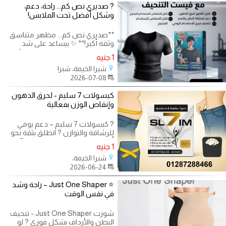
? صديري نص كم... راحة، دعم،
وشكل أفضل تحت الملابس!
**صديري نص كم... مظهر متناسق
وثقة أكبر!** ✨ بيساعد على شد
وتنسيق منطقة الصدر والجذع. ?
1 جنيه
يمنحك مظهرًا
شبرا الخيمة، شبرا
2026-07-08
كبسولات 7 سليم - لحرق الدهون
وإنقاص الوزن بفعالية
? كبسولات 7 سليم – دعم يومي
للرشاقة والتوازن ? انطلق بثقة نحو
أهدافك الصحية مع كبسولات 7
1 جنيه
سليم،
شبرا الخيمة،
2026-06-24
⭐ Just One Shaper – راحة وشد
في نفس الوقت
شورت Just One Shaper - تنحيف
البطن والأرداف بشكل فوري ? لو