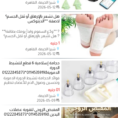
شبرا الخيمة، القاهرة
2026-05-12
هل تشعر بالإرهاق أو ثقل الجسم؟
لاصقة **الديتوكس
? **ودّع السموم وابدأ يومك بطاقة!**
? هل تشعر بالإرهاق أو ثقل الجسم؟
لاصقة **الديتوكس** الطبيعية
1 جنيه
شبرا الخيمة، القاهرة
2026-05-12
حجامة إسلامية 6 قطع لتنشيط
الدورة
الدموية01145359198*01222845873
فوائد الحجامة تنشيط الدورة الدموية
وتحسين وصول الدم للأعضاء تنظيم
الجهاز الليمفاوي والتخلص من
01 جنيه
شبرا الخيمة،
2026-05-09
المقبض الزوجي لتقوية عضلات
اليدين 01145359198*01222845873