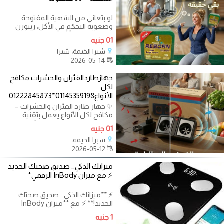
لو بتعاني من الشهية المفتوحة
وصعوبة التحكم في الأكل، ريبورن
هيساعدك تبدأي رحلة خسارة الوزن
01 جنيه
بثقة
شبرا الخيمة، شبرا
2026-05-14
جهازطاردالفئران والحشرات مكافح
لكل
الأنواع01145359198*01222845873
✨ جهاز طارد الفئران والحشرات –
مكافح لكل الأنواع يعمل بتقنية
الموجات الصوتية لطرد الفئران
01 جنيه
شبرا الخيمة،
2026-05-12
ميزانك الذكي… صديق صحتك الجديد
⚡ مع ميزان InBody الرقمي*
⚡ **ميزانك الذكي… صديق صحتك
الجديد!** ⚡ مع **ميزان InBody
الرقمي**: ? تحليل شامل لتكوين
1 جنيه
الجسم: دهون،