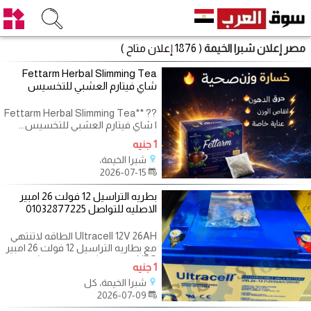
مصر إعلان شبرا الخيمة
( 1876 إعلان متاح )
Fettarm Herbal Slimming Tea
شاي فيتارم العشبي للتخسيس
?? **Fettarm Herbal Slimming Tea
| شاي فيتارم العشبي للتخسيس...
كوب دافئ وخطوة جديدة في روتين
1 جنيه
رشاقتك!** ? حاسس إن
شبرا الخيمة،
2026-07-15
بطريه التراسيل 12 فولت 26 امبير
الاصليه للتواصل 01032877225
Ultracell 12V 26AH الطاقه لاتنتهي
مع بطاريه التراسيل 12 فولت 26 امبير
UPSالحل الامثل اعتماديه لتشغيل
1 جنيه
اجهزه
شبرا الخيمة، كل
2026-07-09