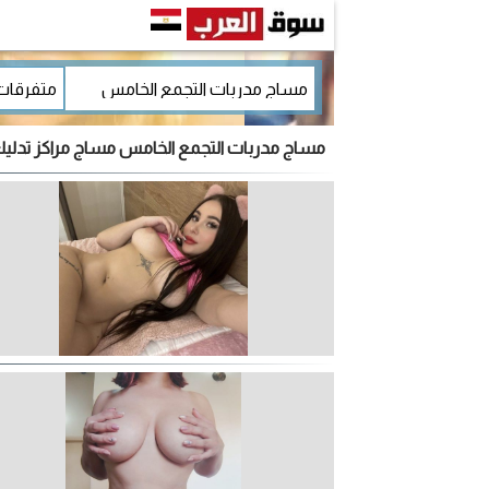
مساج مدربات التجمع الخامس مساج مراكز تدليك 