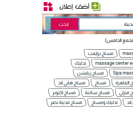
mas
مساج برايفت
massage center e
تدليك
Spa mas
مساج ريليشن
القاهرة
مساج
مساج هابي اند
 منزلي
مساج ساخنة
مساج اكتوبر
اند
تدليك ومساج
مساج مدينة نصر