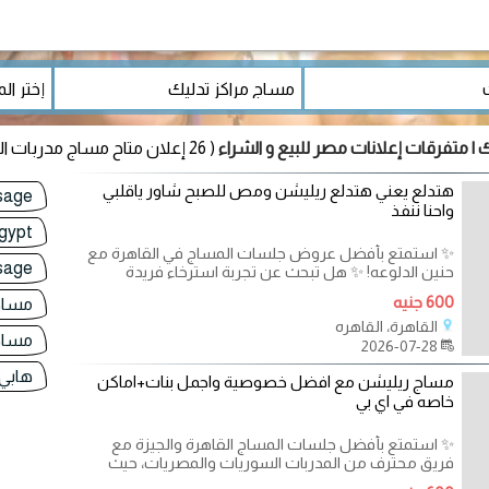
| متفرقات إعلانات مصر للبيع و الشراء
( 26 إعلان متاح مساج مدربات التجمع الخامس)
هتدلع يعني هتدلع ريليشن ومص للصبح شاور ياقلبي
sage
واحنا ننفذ
gypt
✨ استمتع بأفضل عروض جلسات المساج في القاهرة مع
sage
حنين الدلوعه! ✨ هل تبحث عن تجربة استرخاء فريدة
600 جنيه
مساج 
القاهرة، القاهره
مساج
2026-07-28
هابي 
مساج ريليشن مع افضل خصوصية واجمل بنات+اماكن
خاصه في اي بي
✨ استمتع بأفضل جلسات المساج القاهرة والجيزة مع
فريق محترف من المدربات السوريات والمصريات، حيث