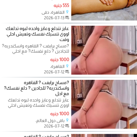
ومفيهوش إحساس غير راحتك…
555 جنيه
شموع فاخرة،
القاهرة، دقي
2026-07-13
عايز تتدلع وعايز واحده لبوه تدلعك
اووى تنسيك نفسك وتعيش احلي
وقت
?مساج برايفت ? القاهره واسكندريه?
للجادين ? دلع نفسك? مع احلي
مدربات عندنا ?وبس م حنين
1000 جنيه
القاهرة،
2026-07-12
?مساج برايفت ? القاهره
واسكندريه? للجادين ? دلع نفسك?
مع احل
عايز تتدلع وعايز واحده لبوه تدلعك
اووى تنسيك نفسك وتعيش احلي
وقت - المهندسين ومدينه نصر
1000 جنيه
والتجمع و
باقي دول العالم،
2026-07-12
?مساج برايفت ? القاهره