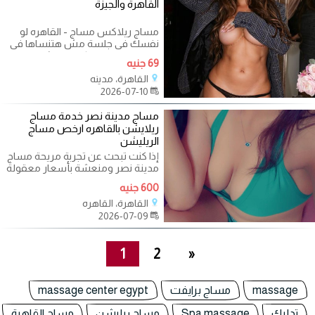
القاهرة والجيزة
مساج ريلاكس مساج - القاهره لو
نفسك فى جلسة مش هتنساها فى
حياتك يبقي لازم تكلمنى عشان
69 جنيه
جلساتنا كلها
القاهرة، مدينه
2026-07-10
مساج مدينة نصر خدمة مساج
ريلايشن بالقاهره ارخص مساج
الريليشن
إذا كنت تبحث عن تجربة مريحة مساج
مدينة نصر ومنعشة بأسعار معقولة
في القاهرة مساج مدينة نصر، فإن
600 جنيه
القاهرة، القاهره
2026-07-09
1
2
»
massage
مساج برايفت
massage center egypt
تدليك
Spa massage
مساج ريليشن
مساج القاهرة