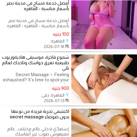
أفضل خدمة مساج في مدينة نصر
بأسعار مناسبة - القاهره
أفضل خدمة مساج في مدينة نصر
بأسعار مناسبة - القاهره - القاهره
هل تبحث عن تجربة مساج مريحة
100 جنيه
ومنعشة في
القاهرة،
2026-07-16
شموع فاخرة، موسيقى هاديةوزيوت
طبيعية تغرق حواسك وتاخدك لعالم
تاني
Secret Massage ✨ Feeling
exhausted? It's time to spoil your
body the way it deserves ?‍♀️
900 جنيه
Imagine this… Soft candles,
القاهرة، دقي
calming music, natural oils
2026-07-13
awakening your
اكتشفي تجربة فريدة من نوعها
بدون ضوضاء secret massage
إستعدّي تدخلي عالم مختلف… عالم
مفيهوش صوت غير أنفاسك،