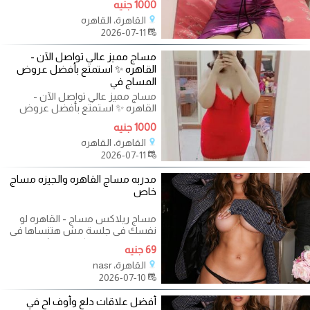
1000 جنيه
التعب
القاهرة، القاهره
2026-07-11
مساج مميز عالي تواصل الآن -
القاهره ✨ استمتع بأفضل عروض
المساج في
مساج مميز عالي تواصل الآن -
القاهره ✨ استمتع بأفضل عروض
المساج في القاهرة والجيزة
1000 جنيه
والإسكندرية! ✨
القاهرة، القاهره
2026-07-11
مدربه مساج القاهره والجيزه مساج
خاص
مساج ريلاكس مساج - القاهره لو
نفسك فى جلسة مش هتنساها فى
حياتك يبقي لازم تكلمنى عشان
69 جنيه
جلساتنا كلها
القاهرة، nasr
2026-07-10
أفضل علاقات دلع وأوف اح في