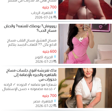
مساج هابي اند مدربات في السنتر
بتختار لما تيجي الجلسه والمدربة اللي
700 جنيه
القاهرة، الرحاب
2026-07-24
روووقان? يوصلك للمتعه? والحنان
مساج الحب?
مساج العشق مساج القلب مساج
الدلع بكل ?? اللغات الجسد يتكلم
ويعبر عن شعوره عند رؤيه شىء
600 جنيه
ما...?? مضئ
الجيزة، اكتوبر
2026-07-23
بدك تفريشه اقوى جلسات مساج
بالقاهره والجيزه بالإضافة إلى
حجوزات س
شعارنا هو نضافه✓ الجوده ✓ الراحه
✓ خدمه مضمونه + حسن الإستقبال
✓ كواليتي المدربات ✓™ رضاء
700 جنيه
القاهرة، مصر
2026-07-22