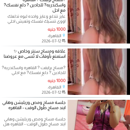
واسكندريه? للجادين ? دلع نفسك?
مع احل
عايز تتدلع وعايز واحده لبوه تدلعك
اووى تنسيك نفسك وتعيش احلي
وقت - المهندسين ومدينه نصر
1000 جنيه
والتجمع
القاهرة،
2026-07-12
علاقه ومساج سنتر وخاص ✨
استمتع بأوقات لا تُنسى مع عروضنا
?مساج برايفت ? القاهره واسكندريه?
للجادين ? دلع نفسك? مع احلي
مدربات عندنا ?وبس م حنين
1000 جنيه
القاهرة،
2026-07-12
جلسة مساج ومص وريليشن وهابي
ايند مساج طول الوقت - القاهره
جلسة مساج ومص وريليشن وهابي
ايند مساج طول الوقت - القاهره هل
تبحث عن تجربة فريدة تخلصك من