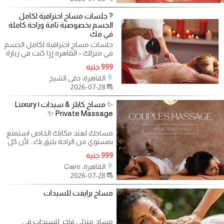
? جلسات مساج احترافية لكامل
الجسم بخصوصية تامة وراحة كاملة
في مك
جلسات مساج احترافية لكامل الجسم
في منزلك - القاهره إذا كنت في زيارة
لمصر، فاجعل رحلتك أكثر راحة
999 جنيه
القاهرة، دقي الشيخ
2026-07-28
✨ مساج كابلز & سيدات | Luxury
Private Massage ✨
مساجك لعند مكانك الخاص استمتع
بمستوي من الراحة يليق بك… لأن كل
رح - القاهره تجربة استرخاء
999 جنيه
القاهرة، Cairo
2026-07-28
مساج برايفت للسيدات
مساج منزلي فاخر للسيدات في