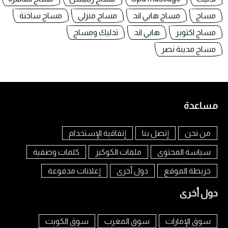
مساج
مساج هابي اند
مساج منزلي
مساج ساخنة
مساج اكتوبر
هابي اند
تدليك ومساج
مساج مدينة نصر
مساعدة
من نحن
إتصل بنا
إتفاقية الإستخدام
سياسة المحتوى
ملفات الكوكيز
كلمات وصفية
خريطة الموقع
دول أخرى
إعلانات مدفوعة
دول أخرى
سوق الإمارات
سوق المغرب
سوق الكويت