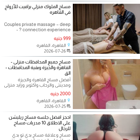
مساج الملوك منزلي برافيت للأزواج
في القاهره
Couples private massage – deep
connection experience ? -
المهندسين الزمالك التجمع الرحاب
999 جنيه
مش كل لحظة بتتكرر… وفي لحظات
القاهرة، القاهره
2026-07-26
مساج جميع المحافظات منزلى -
القاهرة والجيزة وبقية المحافظات -
الق
أفضل مساج القاهرة والجيزة
ومدينتى والرحاب واكتوبر وزايد منزلى
مدربات جميع الجنسيات متخصصين
2000 جنيه
فى
القاهرة، القاهرة
2026-07-25
احجز افضل جلسه مساج ريليشن
علي الاطلاق 10 مدربات مساج
للرجال
مساج وعلاقة مساج بدي تو بدي