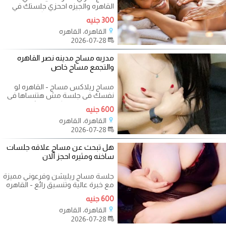
القاهره والجيزه اححزي جلستك في
منزلك يصلك مدربينا اي كان ويوجد
300 جنيه
الله
القاهرة، القاهره
2026-07-28
مدربه مساج مدينه نصر القاهره
والتجمع مساج خاص
مساج ريلاكس مساج - القاهره لو
نفسك فى جلسة مش هتنساها فى
حياتك يبقي لازم تكلمنى عشان
600 جنيه
جلساتنا كلها
القاهرة، القاهره
2026-07-28
هل تبحث عن مساج علاقه جلسات
ساخنه ومثيره احجز ألان
جلسة مساج ريليشن وفرعوني مميزة
مع خبرة عالية وتنسيق رائع - القاهره
هل تبحث عن تجربة فريدة ومميزة؟
600 جنيه
القاهرة، القاهره
2026-07-28