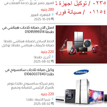
العبور يتميز فريق خدمة العملاء في
شركة رقم شكاوي شارب العبور
280 جنيه
القاهرة، العبور
2025-10-09
اصتل الان صيانة ثلاجات هيتاشي في
طنطا 01095999314
الخط الساخن لصيانة هيتاشي طنطا
صيانة تكييفات هيتاشي طنطا, توكيل
تكييفات هيتاشي طنطا,صيانه تكييف
220 جنيه
أخرى، طنطا
2025-08-02
وكيل صيانة ثلاجات سامسونج في
طلخا 01060037840
رقم شركة سامسونج طلخا يتوفر
بالمركز الرئيسي للصيانة وجميع
الفروع التابعه له مجموعه كبيره من
220 جنيه
فرق
شبرا الخيمة، طلخا
2025-08-02