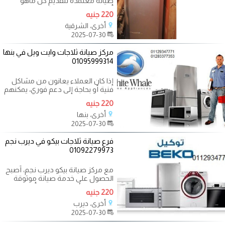
صيانة معتمدة لتقديم كل ماهو
أفضل من خدمات متكاملة واعمال
220 جنيه
صيانة
أخرى، الشرقية
2025-07-30
مركز صيانة ثلاجات وايت ويل في بنها
01095999314
إذا كان العملاء يعانون من مشاكل
فنية أو بحاجة إلى دعم فوري، يمكنهم
الاتصال بالخط الساخن الرسمي
220 جنيه
أخرى، بنها
2025-07-30
فرع صيانة ثلاجات بيكو في ديرب نجم
01092279973
مع مركز صيانة بيكو ديرب نجم، أصبح
الحصول على خدمة صيانة موثوقة
وسريعة للأجهزة المنزلية أسهل من
220 جنيه
أي
أخرى، ديرب
2025-07-30