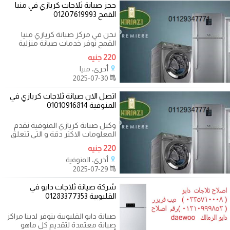
حجز صيانة ثلاجات كريازي في منيا
القمح 01207619993
نحن في مركز صيانة كريازي منيا
القمح نوفر خدمات صيانة منزلية
متكاملة، مع ضمان استخدام قطع
220 جنيه
غيار
أخرى، منيا
2025-07-30
اتصل الان صيانة ثلاجات كريازي في
المنوفية 01010916814
وكيل صيانة كريازي المنوفية نقدم
المعلومات الاكثر دقة و التي تتعلق
بما يقدمه مركز الصيانة للعملاء
220 جنيه
أخرى، المنوفية
2025-07-29
شركة صيانة ثلاجات دايو في
القليوبية 01283377353
صيانة دايو القليوبية يتوفر لدينا مراكز
صيانة معتمدة لتقديم كل ماهو