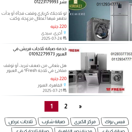
بشر 01223179993
لو ثلاجتك كريازي وقفت فجأة أو بدأت
تظهر فيها أعطال مزعجة، وكنت
ساكن في سيدي بشر أو المناطق
220 جنيه
القريبة
أخرى، سيدي
2025-07-24
خدمة صيانة ثلاجات فريش في
العبور 01092279973
هل بتعاني من ضعف تبريد، أو توقف
مفاجئ في ثلاجة Fresh؟ في العبور
دلوقتي تقدر تعتمد علينا في تقديم
220 جنيه
خدمة
القاهرة، العبور
2025-07-21
1
2
»
فيس بوك
مركز الكبرى
صيانة شارب
ثلاجات عرض
صيانة كريازى
مدينة نصر القاهرة
صيانة ثلاجة كريازي