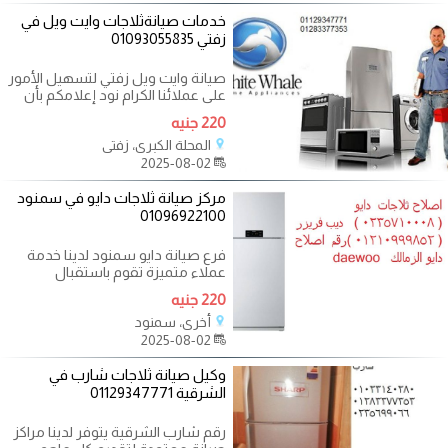
خدمات صيانةثلاجات وايت ويل في
زفتي 01093055835
صيانة وايت ويل زفتي لتسهيل الأمور
على عملائنا الكرام نود إعلامكم بأن
صيانة وايت ويل في زفتي مستعدة
220 جنيه
المحلة الكبرى، زفتي
2025-08-02
مركز صيانة ثلاجات دايو في سمنود
01096922100
فرع صيانة دايو سمنود لدينا خدمة
عملاء متميزة تقوم باستقبال
اتصالات العملاء وطلبات الصيانة
220 جنيه
أخرى، سمنود
2025-08-02
وكيل صيانة ثلاجات شارب في
الشرقية 01129347771
رقم شارب الشرقية يتوفر لدينا مراكز