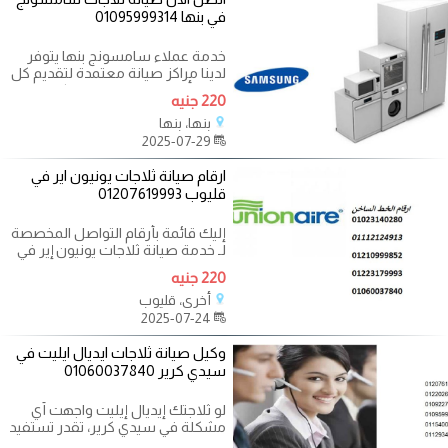
في بنها 01095999314
خدمة عملاء سامسونج بنها يتوفر
لدينا مراكز صيانة معتمدة لتقديم كل
ماهو أفضل من خدمات متكاملة
220 جنيه
بنها، بنها
2025-07-29
ارقام صيانة ثلاجات يونيون اير في
قليوب 01207619993
إليك قائمة بأرقام التواصل المخصصة
لـ خدمة صيانة ثلاجات يونيون إير في
قليوب، مع جميع التفاصيل
220 جنيه
أخرى، قليوب
2025-07-24
وكيل صيانة ثلاجات ايديال ايليت في
سيدي كرير 01060037840
لو ثلاجتك إيديال إيليت واجهت أي
مشكلة في سيدي كرير، تقدر تستفيد
بخدمة صيانة معتمدة ومدعومة من