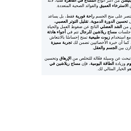
ليشن
من أكثر أنواع
المساج في القاهرة
طلبًا، لأنه
ن
الاسترخاء العميق
والفوائد الصحية المتعددة.
يقتصر على منح الجسم
راحة فورية
فقط، بل يساعد
ى
تحسين الدورة الدموية
،
تقليل التوتر العصبي
،
ص من
الشد العضلي
الناتج عن ضغوط العمل والحياة
. جلسات
مساج ريلاشين للرجال
تتم في
أجواء هادئة
مع استخدام
زيوت طبيعية
تمنح إحساسًا بالانتعاش
 كما أن خبرة الأخصائيين تضمن لك
تجربة مميزة
وازن بين
الجسم والعقل
.
 تبحث عن وسيلة فعّالة للتخلص من
الإرهاق
وتحسين
وم
وزيادة
الطاقة اليومية
، فإن
مساج ريلاشين في
و الخيار المثالي لك.