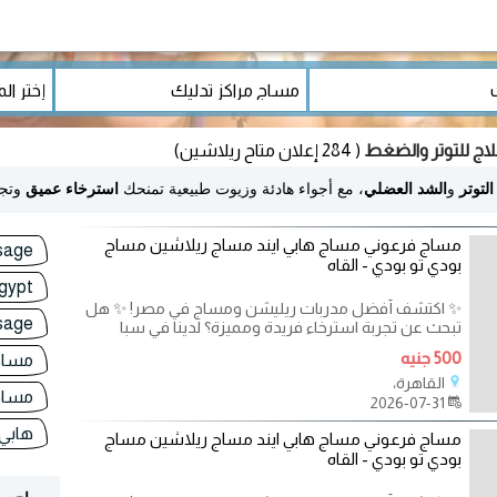
اج للتوتر والضغط
( 284 إعلان متاح ريلاشين)
التوتر
و
الشد العضلي
، مع أجواء هادئة وزيوت طبيعية تمنحك
استرخاء عميق
وتج
مساج فرعوني مساج هابي ايند مساج ريلاشين مساج
sage
بودي تو بودي - القاه
gypt
✨ اكتشف أفضل مدربات ريليشن ومساج في مصر! ✨ هل
sage
تبحث عن تجربة استرخاء فريدة ومميزة؟ لدينا في سبا
500 جنيه
مساج 
القاهرة،
مساج
2026-07-31
هابي 
مساج فرعوني مساج هابي ايند مساج ريلاشين مساج
بودي تو بودي - القاه