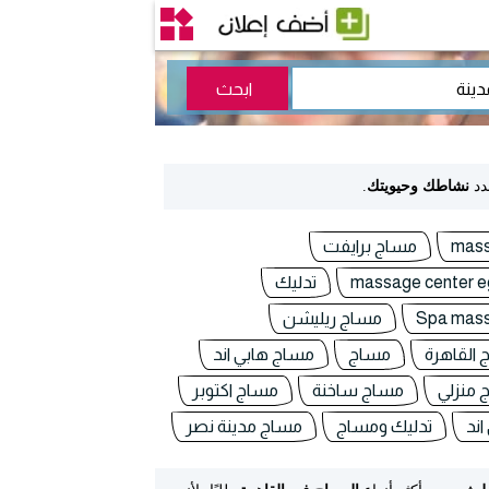
دد
نشاطك وحيويتك
.
mas
مساج برايفت
massage center e
تدليك
Spa mas
مساج ريليشن
القاهرة
مساج
مساج هابي اند
 منزلي
مساج ساخنة
مساج اكتوبر
اند
تدليك ومساج
مساج مدينة نصر