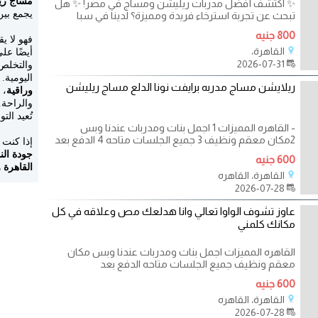
مساج ري
✨ اكتشف أفضل مدربات ريليشن ومساج في مصر! ✨ هل
يجمع بي
تبحث عن تجربة استرخاء فريدة ومميزة؟ لدينا في سبا
800 جنيه
فهو لا 
القاهرة،
أيضًا عل
2026-07-31
والتخل
اليومية
ريلايشن مساج مدربه برايفت نونا الدلع مساج ريليشن
وراقية
، 
والراحة.
تُعيد الت
- القاهره المميزات 1 اجمل بنات ومدربات عندنا وبس
2مكان معقم ونظيف 3 جميع الجلسات متاحه 4 الدفع بعد
إذا كنت
جودة الن
600 جنيه
القاهرة
ه
القاهرة، القاهره
2026-07-28
عاوز تشوف الواوا تعالي وانا هدلعك مص وعلاقه في كل
مكانك كلمني
القاهره المميزات اجمل بنات ومدربات عندنا وبس مكان
معقم ونظيف جميع الجلسات متاحه الدفع بعد
600 جنيه
القاهرة، القاهره
2026-07-28