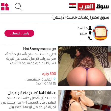
سوق مصر
| إعلانات مايسة
(2 إعلان)
مايسة
مصر
راسل المعلن
____
Hot&sexy massage
احلي جلسات مساج بأسعار مفاجأه
مع مدربات نار هل تبحث عن تجربة
استرخاء فاخرة ومميزة؟ اكتشف
عنوانك
800 جنيه
القاهرة، مهندسين
04/11/2026
علاقة كلها تعب ومتعة وهيجان
✨ استمتع بأفضل جلسات المساج
الفاخرة في [المدينة]! ✨ هل تبحث عن
تجربة فريدة من نوعها تجمع بين