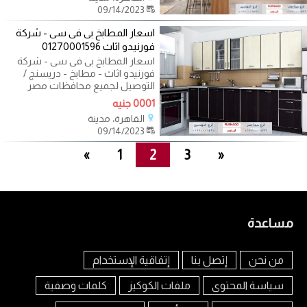
09/14/2023
اسعار المطابخ بى فى سى - شركة
فورنيدو اثاث 01270001596
اسعار المطابخ بى فى سى - شركة
فورنيدو اثاث - مطابخ - دريسنج /
التوصيل لجميع محافظات مصر
01270001596 اكيد
0001 جنيه
القاهرة، مدينة
09/14/2023
«
1
2
3
»
مساعدة
من نحن
إتصل بنا
إتفاقية الإستخدام
سياسة المحتوى
ملفات الكوكيز
كلمات وصفية