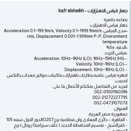
جهاز قياس الاهتزازات - kafr elsheikh
بضاعه حاضرة
جهاز قياس الاهتزازت
•مدى القياس: Acceleration 0.1~199.9m/s, Velocity 0.1~1999.9mm/s
rms, Displacement 0.001~1.999mm P-P; Environment
temperature
•الدقة: ±5%
•قياس التردد:
--Acceleration: 10Hz~1KHz (LO); 1KHz~15KHz (HI)
--Velocity: 10Hz~1KHz (LO)
--Displacement: 10Hz~1KHz (LO)
اجهزه قياس علميه,بطاريات,اهتزازات,ماكينات,مواتير,معدات,دالتكس
ايجيبت,
لمزيد من التفاصيل يمكنكم الأتصال بنا على :
002-01001160396
002-01272227795
002-0473107078
العنوان:
جمهورية مصر العربية
- القاهرة – دائرى المعادى وان قطامية برجO207الدور الاول شقه 105
- كفرالشيخ - تقسيم المحافظة الجديد ( خلف سيراميكا رويال ) برج
الجوهري