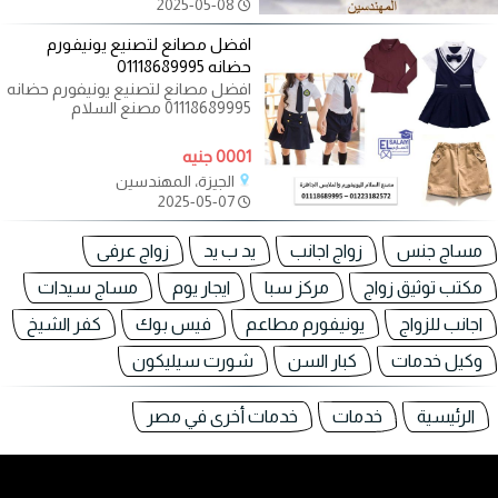
2025-05-08
افضل مصانع لتصنيع يونيفورم
حضانه 01118689995
افضل مصانع لتصنيع يونيفورم حضانه
01118689995 مصنع السلام
لليونيفورم متخصص في إنتاج
يونيفورم الحضانة
0001 جنيه
الجيزة، المهندسين
2025-05-07
مساج جنس
زواج اجانب
يد ب يد
زواج عرفى
مكتب توثيق زواج
مركز سبا
ايجار يوم
مساج سيدات
اجانب للزواج
يونيفورم مطاعم
فيس بوك
كفر الشيخ
وكيل خدمات
كبار السن
شورت سيليكون
الرئيسية
خدمات
خدمات أخرى في مصر