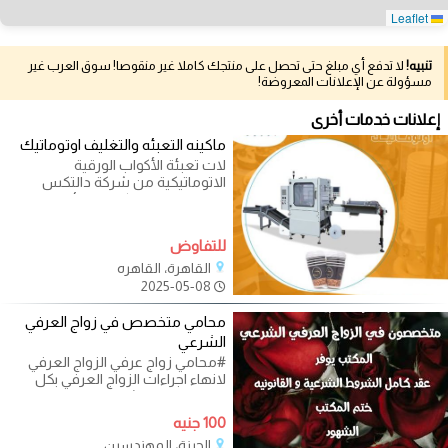
Leaflet
تنبيه!
لا تدفع أي مبلغ حتى تحصل على منتجك كاملا غير منقوصا! سوق العرب غير
مسؤولة عن الإعلانات المعروضة!
إعلانات خدمات أخرى
ماكينه التعبئه والتغليف اوتوماتيك
لات تعبئة الأكواب الورقية
الاتوماتيكية من شركة دالتكس
ايجيبت تقوم الماكينة بتعبئة وتغليف
للتفاوض
القاهرة، القاهره
2025-05-08
محامي متخصص في زواج العرفي
الشرعي
#محامي زواج عرفي الزواج العرفي
لانهاء اجراءات الزواج العرفي بكل
هدوء هو زواج شرعي و قانوني لا
100 جنيه
الجيزة، المهندسين