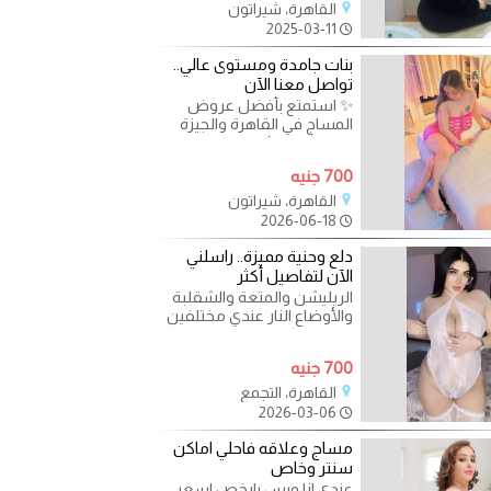
القاهرة، شيراتون
2025-03-11
بنات جامدة ومستوى عالي..
تواصل معنا الآن
✨ استمتع بأفضل عروض
المساج في القاهرة والجيزة
والإسكندرية! ✨ هل تبحث عن
تجربة استرخاء فريدة مع
700 جنيه
القاهرة، شيراتون
2026-06-18
دلع وحنية مميزة.. راسلني
الآن لتفاصيل أكثر
الريليشن والمتعة والشقلبة
والأوضاع النار عندي مختلفين
جرب الميكسات بين البنات
واعمل احلي جلسة
700 جنيه
القاهرة، التجمع
2026-03-06
مساج وعلاقه فاحلي اماكن
سنتر وخاص
عندي انا وبس بارخص اسعر