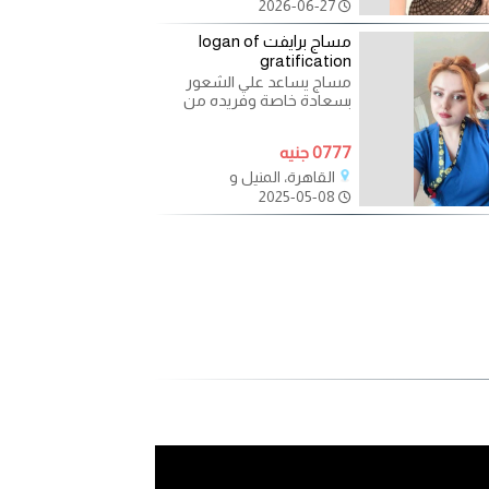
2026-06-27
مساج برايفت logan of
gratification
مساج يساعد علي الشعور
بسعادة خاصة وفريده من
نوعها تدوم مع جميع العملاء
من رجال أو سيدات في
0777 جنيه
القاهرة
القاهرة، المنيل و
2025-05-08