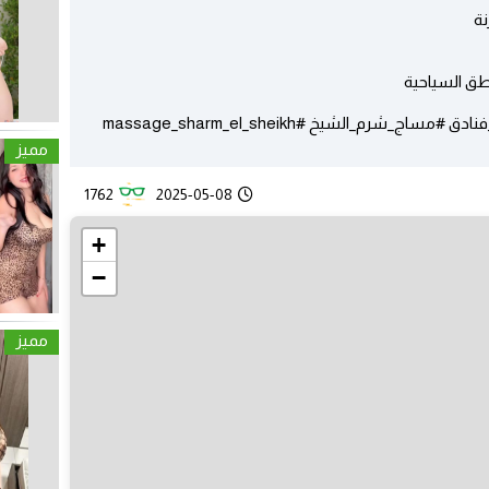
نة
طق السياحية
_الشيخ #massage_sharm_el_sheikh
مميز
1762
2025-05-08
+
−
مميز