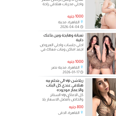
واحلي مدربات هتلاقي راحة
جسمك ومتعتك كل اللي
تتخيله موجود هستناك
1000 جنيه
تبعتلي
القاهرة، مدينة
2026-04-04
تعبانة وهايجة وبين بتاعك
دايبة
احلي جلسات واحلي العروض
اجمد اماكن وبنات معاك في
كل مكان بنات من سن
17ل40 متعة المتعة والدلع
1000 جنيه
كل
القاهرة، مدينة نصر
2026-01-17
ريلاشن vip الي بتحلم بيه
هتلاقي عندي كل البنات
والاعمار موجوده
كل الاماكنvip السناتر
والخاص بأفضل الاسعار يلا
ابعت واحجز عن طريق الواتس
800 جنيه
اب فقط علشان ابعتلك
القاهرة، الدقي