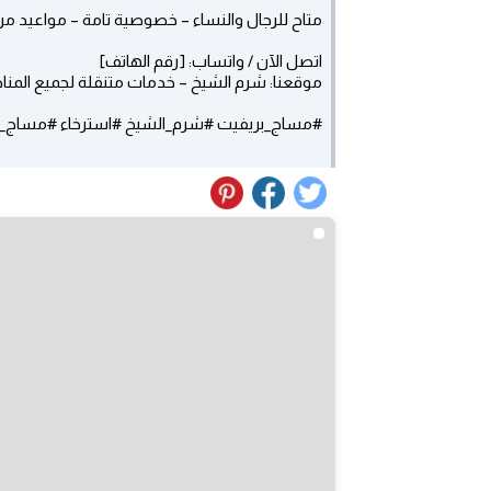
متاح للرجال والنساء – خصوصية تامة – مواعيد مر
اتصل الآن / واتساب: [رقم الهاتف]
موقعنا: شرم الشيخ – خدمات متنقلة لجميع المنا
#مساج_بريفيت #شرم_الشيخ #استرخاء #مساج_فنادق #مساج_شرم