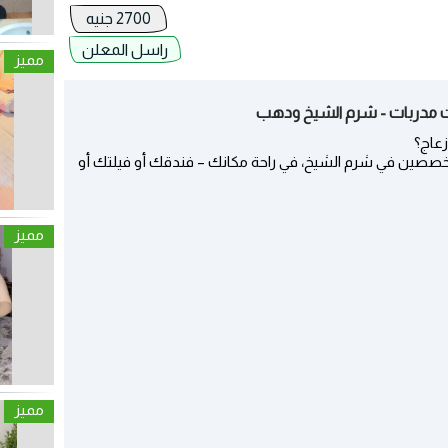
2700 جنيه
راسل المعلن
مميز
ت مدربات - شرم الشيخ ودهب
زعاج؟
صصين في شرم الشيخ، في راحة مكانك – فندقك أو فيلتك أو
مميز
مميز