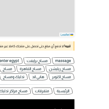
Leaflet
تنبيه!
لا تدفع أي مبلغ حتى تحصل على منتجك كاملا غير م
massage
مساج برايفت
enter egypt
مساج ريليشن
مساج القاهرة
مساج
مساج اكتوبر
هابي اند
تدليك ومساج
الرئيسية
متفرقات
مساج مراكز تدليك