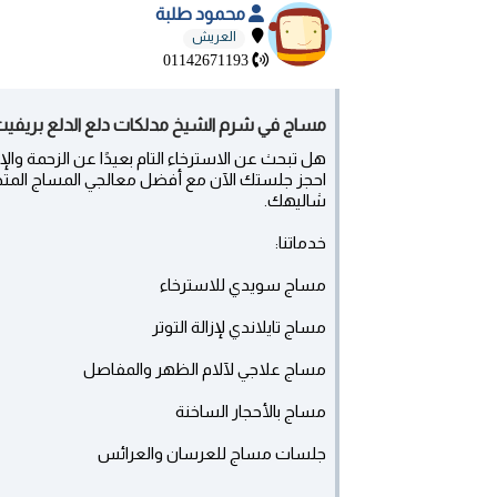
محمود طلبة
العريش
01142671193
مساج في شرم الشيخ مدلكات دلع الدلع بريفي
هل تبحث عن الاسترخاء التام بعيدًا عن الزحمة والإ
احجز جلستك الآن مع أفضل معالجي المساج المتخ
شاليهك.
خدماتنا:
مساج سويدي للاسترخاء
مساج تايلاندي لإزالة التوتر
مساج علاجي لآلام الظهر والمفاصل
مساج بالأحجار الساخنة
جلسات مساج للعرسان والعرائس