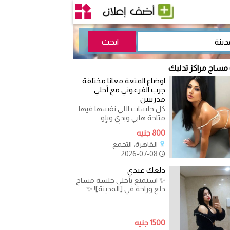
 مساج مراكز تدليك
اوضاع المتعة معانا مختلفة
جرب الفرعوني مع أحلي
مدربتين
كل جلسات اللي نفسها فيها
متاحة هابي وبدي وبلو
وفرعوني وريليشن أوضاع نار
800 جنيه
هتخليك في عالم تاني سناتر
القاهرة، التجمع
2026-07-08
دلعك عندي
✨ استمتع بأحلى جلسة مساج
دلع وراحة في [المدينة]! ✨
هل تبحث عن تجربة فاخرة
ومريحة تخلصك من التوتر
1500 جنيه