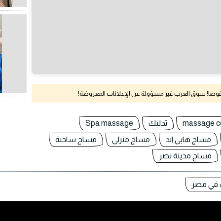
نقوصا! سوق العرب غير مسؤولة عن الإعلانات المعروضة!
massage c
تدليك
Spa massage
مساج هابي اند
مساج منزلي
مساج ساخنة
مساج مدينة نصر
 في مصر