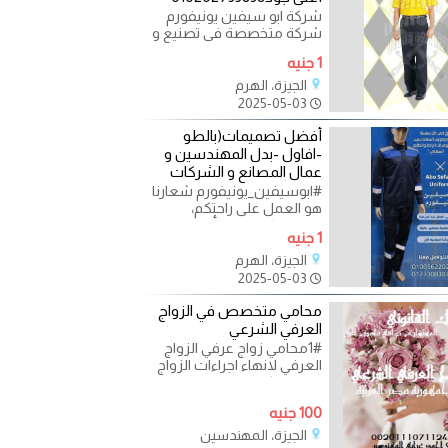
شركة ابو سيفين يونيفورم
شركة متخصصة فى تصنيع و
توريد الزى الفندقى بجودة
1 جنيه
عالية منتجات مصممة
الجيزة، الهرم
2025-05-03
أفضل تصميمات(بالطو
-افاول -بدل المهندسين و
عمال المصانع و الشركات
#ابوسيفين_يونيفورم شعارنا
هو العمل على راحتكم،
وتقديم كل ما هو أفضل.
1 جنيه
يونيفورم المصانع بأفضل
الجيزة، الهرم
2025-05-03
محامي متخصص في الزواج
العرفي الشرعي
1#محامي زواج عرفي الزواج
العرفي لانهاء اجراءات الزواج
العرفي بكل هدوء هو زواج
شرعي و قانوني لا
100 جنيه
الجيزة، المهندسين