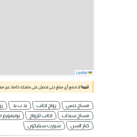
Leaflet
تنبيه!
لا تدفع أي مبلغ حتى تحصل على منتجك كاملا غير م
مساج جنس
زواج اجانب
يد ب يد
زو
مساج سيدات
اجانب للزواج
يونيفورم 
كبار السن
شورت سيليكون