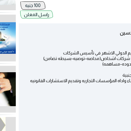
100 جنيه
راسل المعلن
دسين
يم الدولي الاشهر في تأسيس الشركات
اعها شركات اشخاص(محاصه-توصيه-بسيطه تضامن)
حدوده-مساهمه)
نبية
داه المؤسسات التجاريه وتقديم الاستشارات القانونيه