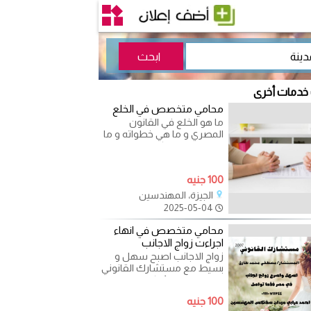
 خدمات أخرى
محامي متخصص في الخلع
ما هو الخلع في القانون
المصري و ما هي خطواته و ما
هي طبيعةِ الحكم الذي يصدر
لكل من المسلمه و
100 جنيه
الجيزة، المهندسين
2025-05-04
محامي متخصص في انهاء
اجراءت زواج الاجانب
زواج الاجانب اصبح سهل و
بسيط مع مستشارك القانوني
متخصص في 1- كتابه عقود
زواج الاجانب 2- اثبات زواج
100 جنيه