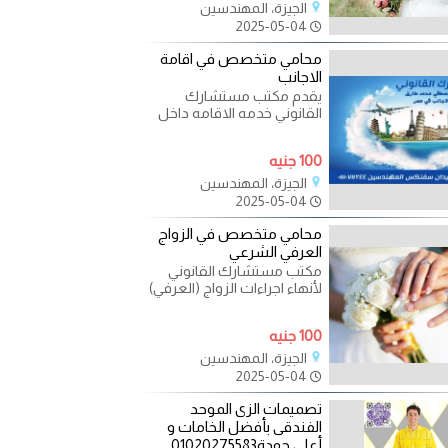
الجيزة، المهندسين
2025-05-04
محامي متخصص في اقامة
الاجانب
يقدم مكتب مستشارك
القانوني خدمه الاقامه داخل
جمهورية مصر العربيه للغير
مصريين خلال 48ساعه بجواز
100 جنيه
الجيزة، المهندسين
2025-05-04
محامي متخصص في الزواج
العرفي الشرعي
مكتب مستشارك القانوني
لأنهاء اجراءات الزواج (العرفي)
للمصريين و للاجانب داخل و
خارج جمهوريه مصر
100 جنيه
الجيزة، المهندسين
2025-05-04
تصميمات الزى الموحد
الفندقى بأفضل الخامات و
أعلى جودة01020275583